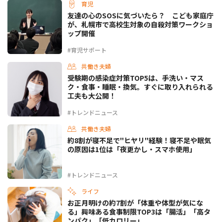
育児
友達の心のSOSに気づいたら？ こども家庭庁
が、札幌市で高校生対象の自殺対策ワークショ
ップ開催
#育児サポート
共働き夫婦
受験期の感染症対策TOP5は、手洗い・マス
ク・食事・睡眠・換気。すぐに取り入れられる
工夫も大公開！
#トレンドニュース
共働き夫婦
約8割が寝不足で"ヒヤリ"経験！寝不足や眠気
の原因は1位は「夜更かし・スマホ使用」
#トレンドニュース
ライフ
お正月明けの約7割が「体重や体型が気にな
る」興味ある食事制限TOP3は「腸活」「高タ
ンパク」「低カロリー」