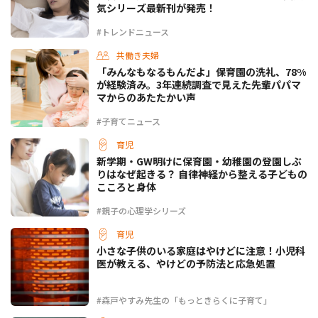
気シリーズ最新刊が発売！
#トレンドニュース
共働き夫婦
「みんなもなるもんだよ」保育園の洗礼、78%
が経験済み。3年連続調査で見えた先輩パパマ
マからのあたたかい声
#子育てニュース
育児
新学期・GW明けに保育園・幼稚園の登園しぶ
りはなぜ起きる？ 自律神経から整える子どもの
こころと身体
#親子の心理学シリーズ
育児
小さな子供のいる家庭はやけどに注意！小児科
医が教える、やけどの予防法と応急処置
#森戸やすみ先生の「もっときらくに子育て」