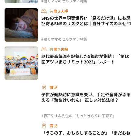
#働くママのセルフケア特集
共働き夫婦
SNSの世界＝現実世界!? 「見るだけ派」にも忍
び寄るSNSのリスクとは｜自分サイズの幸せ#1
#働くママのセルフケア特集
共働き夫婦
歴代最高気温を記録した5都市が集結！「第10
回アツいまちサミット2023」レポート
育児
子供が発熱時に意識を失い、手足や全身がふる
える「熱性けいれん」 正しい対処法は？
#森戸やすみ先生の「もっときらくに子育て」
育児
「うちの子、おもらしすることが」「まだおね