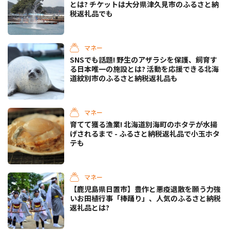
とは? チケットは大分県津久見市のふるさと納
税返礼品でも
マネー
SNSでも話題! 野生のアザラシを保護、飼育す
る日本唯一の施設とは? 活動を応援できる北海
道紋別市のふるさと納税返礼品も
マネー
育てて獲る漁業! 北海道別海町のホタテが水揚
げされるまで - ふるさと納税返礼品で小玉ホタ
テも
マネー
【鹿児島県日置市】豊作と悪疫退散を願う力強
いお田植行事「棒踊り」、人気のふるさと納税
返礼品とは?