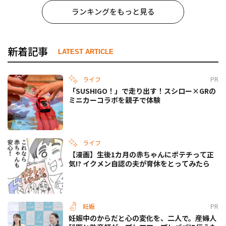
ランキングをもっと見る
新着記事
LATEST ARTICLE
ライフ
PR
「SUSHIGO！」で走り出す！スシロー×GRの
ミニカーコラボを親子で体験
ライフ
【漫画】生後1カ月の赤ちゃんにポテチって正
気!? イクメン自認の夫が育休をとってみたら
妊娠
PR
妊娠中のからだと心の変化を、二人で。産婦人