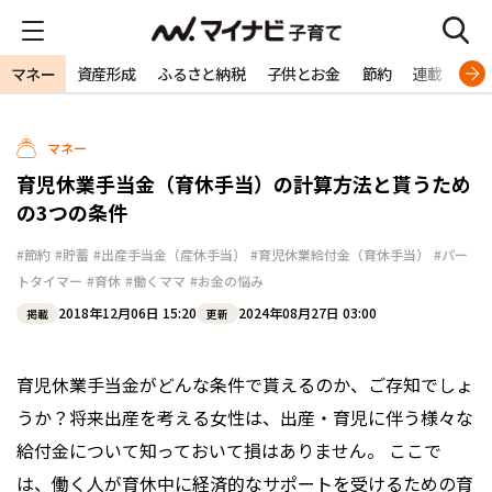
マネー
資産形成
ふるさと納税
子供とお金
節約
連載
特
マネー
育児休業手当金（育休手当）の計算方法と貰うため
の3つの条件
#節約
#貯蓄
#出産手当金（産休手当）
#育児休業給付金（育休手当）
#パー
トタイマー
#育休
#働くママ
#お金の悩み
2018年12月06日 15:20
2024年08月27日 03:00
掲載
更新
育児休業手当金がどんな条件で貰えるのか、ご存知でしょ
うか？将来出産を考える女性は、出産・育児に伴う様々な
給付金について知っておいて損はありません。 ここで
は、働く人が育休中に経済的なサポートを受けるための育