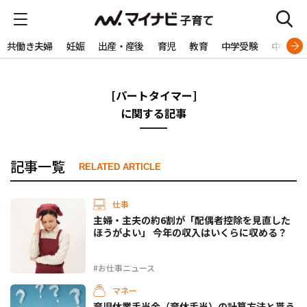
共働き夫婦
妊娠
出産・産後
育児
教育
中学受験
中学生
[パートタイマー]
に関する記事
記事一覧
RELATED ARTICLE
仕事
主婦・主夫の約6割が「配偶者控除を見直した
ほうがよい」 今年の収入はいくらに収める？
#お仕事ニュース
マネー
育児休業手当金（育休手当）の計算方法と貰う