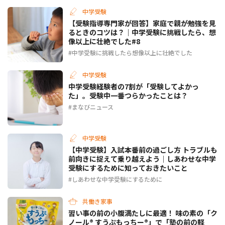
中学受験
【受験指導専門家が回答】家庭で親が勉強を見
るときのコツは？｜中学受験に挑戦したら、想
像以上に壮絶でした#8
中学受験に挑戦したら想像以上に壮絶でした
中学受験
中学受験経験者の7割が「受験してよかっ
た」。受験中一番つらかったことは？
まなびニュース
中学受験
【中学受験】入試本番前の過ごし方 トラブルも
前向きに捉えて乗り越えよう｜しあわせな中学
受験にするために知っておきたいこと
しあわせな中学受験にするために
共働き家事
習い事の前の小腹満たしに最適！ 味の素の「ク
ノール® すうぷもっちー®」で「塾の前の軽