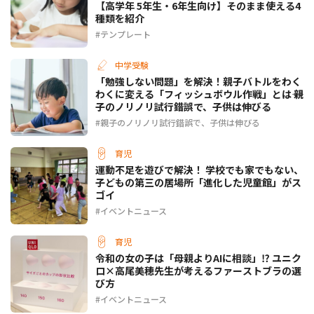
【高学年 5年生・6年生向け】そのまま使える4
種類を紹介
テンプレート
中学受験
「勉強しない問題」を解決！親子バトルをわく
わくに変える「フィッシュボウル作戦」とは―― 親
子のノリノリ試行錯誤で、子供は伸びる
親子のノリノリ試行錯誤で、子供は伸びる
育児
運動不足を遊びで解決！ 学校でも家でもない、
子どもの第三の居場所「進化した児童館」がス
ゴイ
イベントニュース
育児
令和の女の子は「母親よりAIに相談」⁉ ユニク
ロ×高尾美穂先生が考えるファーストブラの選
び方
イベントニュース