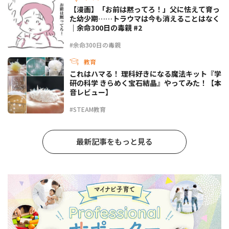
【漫画】「お前は黙ってろ！」父に怯えて育っ
た幼少期……トラウマは今も消えることはなく
｜余命300日の毒親 #2
#余命300日の毒親
教育
これはハマる！ 理科好きになる魔法キット『学
研の科学 きらめく宝石結晶』やってみた！【本
音レビュー】
#STEAM教育
最新記事をもっと見る