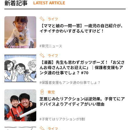
新着記事
LATEST ARTICLE
ライフ
【ママと娘の一問一答】一歳児の自己紹介が、
イチイチかわいすぎるんですけど！
#育児ニュース
ライフ
【漫画】先生も思わずガッツポーズ！「お父さ
んお母さん2人でお迎えに」｜保護者支援もア
ンタ達の仕事でしょ？ #70
#保護者支援もアンタ達の仕事でしょ？
育児
芝居じみたリアクションは逆効果。子育てにア
ドバイスよりアイディアがいい理由
#子育てはリアクションが9割
ライフ