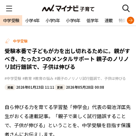
中学受験
小学4年
小学5年
小学6年
低学年
連載
特集
中学受験
受験本番で子どもが力を出し切れるために。親がす
べき、たった3つのメンタルサポート―― 親子のノリノ
リ試行錯誤で、子供は伸びる
#中学受験
#教育
#教育の悩み
#親子のノリノリ試行錯誤で、子供は伸びる
2026年01月23日 11:11
2026年05月28日 00:08
掲載
更新
自ら伸びる力を育てる学習塾「伸学会」代表の菊池洋匡先
生がおくる連載記事。「親子で楽しく試行錯誤すること
で、子供が伸びる」ということを、中学受験を目指す保護
者さんにお伝えします。