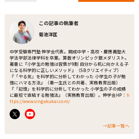
この記事の執筆者
菊池洋匡
中学受験専門塾 伸学会代表。開成中学・高校・慶應義塾大
学法学部法律学科を卒業。算数オリンピック銀メダリスト。
著書に『小学生の勉強は習慣が9割 自分から机に向かえる子
になる科学的に正しいメソッド』（SBクリエイティブ）
『「やる気」を科学的に分析してわかった 小学生の子が勉
強にハマる方法』（秦一生氏との共著、実務教育出版）
『「記憶」を科学的に分析してわかった 小学生の子の成績
に最短で直結する勉強法』（実務教育出版）。伸学会HP：
h
ttps://www.singakukai.com/
→記事一覧へ