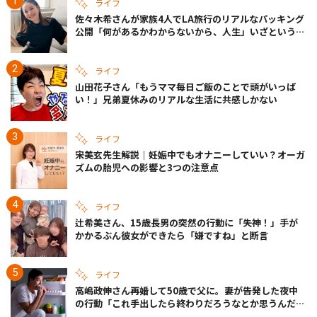
ライフ
佐々木希さんが家族4人でLA旅行のリアルなパッキング
公開「何があるかわからないから、人生」いざというと
きの備えも
ライフ
山田花子さん「もうママ毎日ご飯のことで頭がいっぱ
い！」兄弟夏休みのリアルな生活に共感しかない
ライフ
宋美玄先生解説｜妊娠中でもオナニーしていい？オーガ
ズムの胎児への影響と3つの注意点
ライフ
辻希美さん、15歳長男の突然の行動に「失神！」手が
かかるぶん彼女ができたら「嫌ですね」と断言
ライフ
高嶋政伸さん再婚して50歳で父に。妻が告発した夜中
の行動「これ手出したら終わりだろうなとか思うんだけ
ども……」