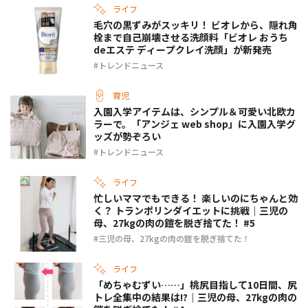
ライフ
毛穴の黒ずみがスッキリ！ ビオレから、隠れ角
栓まで自己崩壊させる洗顔料「ビオレ おうち
deエステ ディープクレイ洗顔」が新発売
トレンドニュース
育児
入園入学アイテムは、シンプル＆可愛い北欧カ
ラーで。「アンジェ web shop」に入園入学グ
ッズが勢ぞろい
トレンドニュース
ライフ
忙しいママでもできる！ 楽しいのにちゃんと効
く？ トランポリンダイエットに挑戦｜三児の
母、27kgの肉の鎧を脱ぎ捨てた！ #5
三児の母、27kgの肉の鎧を脱ぎ捨てた！
ライフ
「めちゃむずい……」桃尻目指して10日間、尻
トレ全集中の結果は!?｜三児の母、27kgの肉の