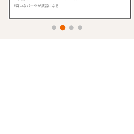
嫌いなパーツが武器になる
2
1
3
4