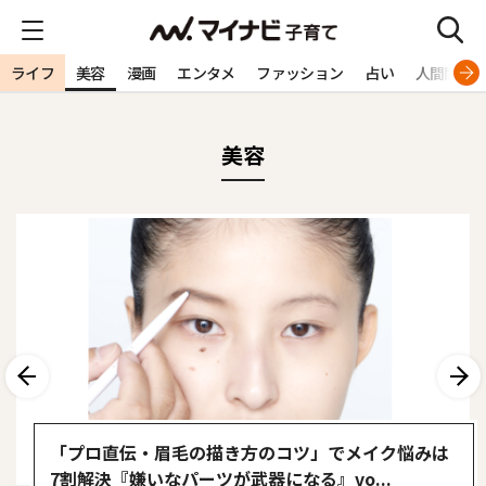
ライフ
美容
漫画
エンタメ
ファッション
占い
人間関係
美容
前へ
次へ
「プロ直伝・眉毛の描き方のコツ」でメイク悩みは
7割解決『嫌いなパーツが武器になる』vo...