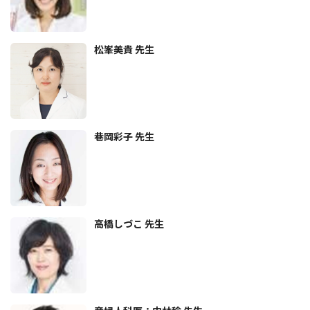
松峯美貴 先生
巷岡彩子 先生
高橋しづこ 先生