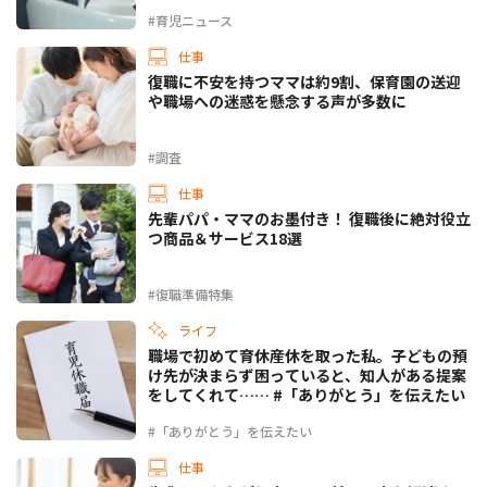
#育児ニュース
仕事
復職に不安を持つママは約9割、保育園の送迎
や職場への迷惑を懸念する声が多数に
#調査
仕事
先輩パパ・ママのお墨付き！ 復職後に絶対役立
つ商品＆サービス18選
#復職準備特集
ライフ
職場で初めて育休産休を取った私。子どもの預
け先が決まらず困っていると、知人がある提案
をしてくれて…… #「ありがとう」を伝えたい
#「ありがとう」を伝えたい
仕事