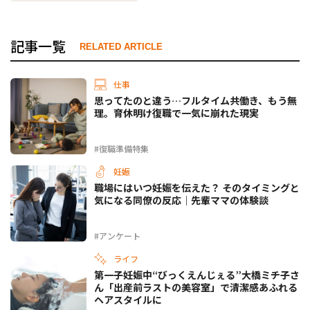
記事一覧
RELATED ARTICLE
仕事
思ってたのと違う…フルタイム共働き、もう無
理。育休明け復職で一気に崩れた現実
#復職準備特集
妊娠
職場にはいつ妊娠を伝えた？ そのタイミングと
気になる同僚の反応｜先輩ママの体験談
#アンケート
ライフ
第一子妊娠中“びっくえんじぇる”大橋ミチ子さ
ん「出産前ラストの美容室」で清潔感あふれる
ヘアスタイルに