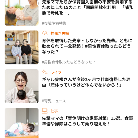
先輩ママたちが保育園入園前の不安を解消する
ためにした15のこと「園庭開放を利用」「哺乳
瓶で母乳を…」
#復職準備特集
共働き夫婦
育休を取得した先輩・しなかった先輩。ともに
勧められて一念発起！#男性育休取ったらどう
なった？
#男性育休取ったらどうなった？
ライフ
ギャル曽根さんが産後2ヶ月で仕事復帰した理
由「産休っていうけど休んでないから！」
#育児ニュース
仕事
先輩ママの「育休明けの家事対策」15選、食事
準備や掃除はこうして乗り越えた！