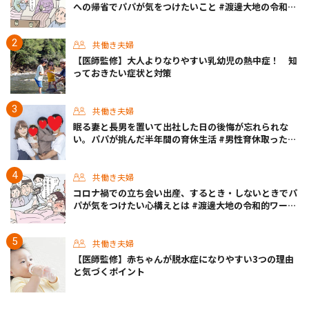
への帰省でパパが気をつけたいこと #渡邊大地の令和的
ワーパパ道 Vol.20
共働き夫婦
【医師監修】大人よりなりやすい乳幼児の熱中症！ 知
っておきたい症状と対策
共働き夫婦
眠る妻と長男を置いて出社した日の後悔が忘れられな
い。パパが挑んだ半年間の育休生活 #男性育休取ったら
どうなった？
共働き夫婦
コロナ禍での立ち会い出産、するとき・しないときでパ
パが気をつけたい心構えとは #渡邊大地の令和的ワーパ
パ道 Vol.30
共働き夫婦
【医師監修】赤ちゃんが脱水症になりやすい3つの理由
と気づくポイント