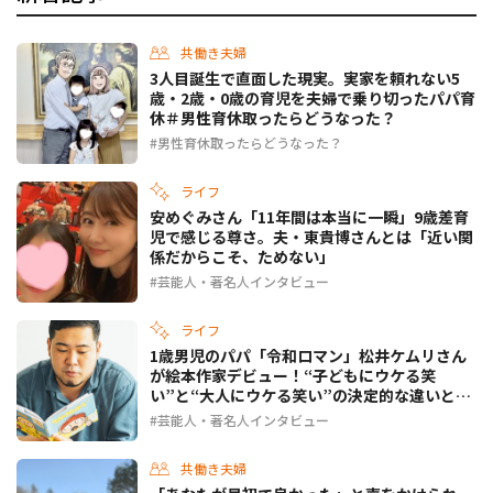
共働き夫婦
3人目誕生で直面した現実。実家を頼れない5
歳・2歳・0歳の育児を夫婦で乗り切ったパパ育
休＃男性育休取ったらどうなった？
男性育休取ったらどうなった？
ライフ
安めぐみさん「11年間は本当に一瞬」9歳差育
児で感じる尊さ。夫・東貴博さんとは「近い関
係だからこそ、ためない」
芸能人・著名人インタビュー
ライフ
1歳男児のパパ「令和ロマン」松井ケムリさん
が絵本作家デビュー！“子どもにウケる笑
い”と“大人にウケる笑い”の決定的な違いと
は？
芸能人・著名人インタビュー
共働き夫婦