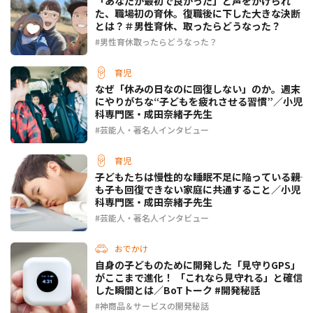
「あなたが最初で良かった」と声をかけられ
た、職場初の育休。復職後に下した大きな決断
とは？＃男性育休、取ったらどうなった？
男性育休取ったらどうなった？
育児
なぜ「休みの日なのに回復しない」のか。週末
にやりがちな“子どもを疲れさせる習慣”／小児
科専門医・成田奈緒子先生
芸能人・著名人インタビュー
育児
子どもたちは慢性的な睡眠不足に陥っている――親
も子も回復できない家庭に共通すること／小児
科専門医・成田奈緒子先生
芸能人・著名人インタビュー
おでかけ
自身の子どものために開発した「見守りGPS」
がここまで進化！ 「これなら見守れる」と確信
した瞬間とは／BoTトーク #開発秘話
神商品＆サービスの開発秘話