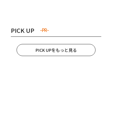
き夫婦
#産休
#育休
PICK UP
-PR-
PICK UPをもっと見る