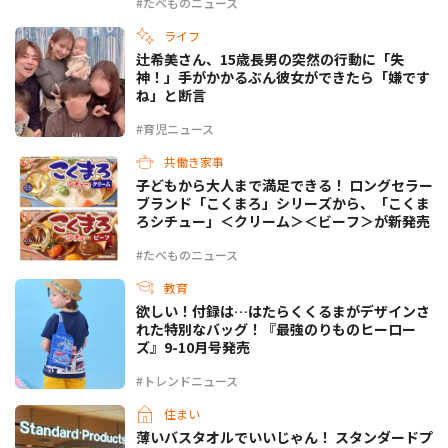
#たべものニュース
ライフ
辻希美さん、15歳長男の突然の行動に「失
神！」手がかかるぶん彼女ができたら「嫌です
ね」と断言
#育児ニュース
共働き家事
子どもから大人まで満足できる！ ロングセラー
ブランド「こくまろ」シリーズから、「こくま
ろシチュー」＜クリーム＞＜ビーフ＞が新発売
#たべものニュース
教育
欲しい！付録は…はたらくくるまがデザインさ
れた特別なバッグ！『最強のりものヒーロー
ズ』9-10月号発売
#トレンドニュース
住まい
薄いバスタオルでいいじゃん！ スタンダードプ