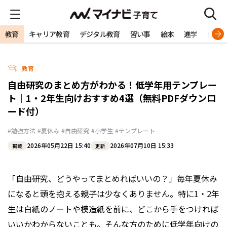
教育
キャリア教育
デジタル教育
習い事
絵本
進学
勉強
教育
自由研究のまとめ方がわかる！低学年用テンプレー
ト｜1・2年生向けおすすめ4選（無料PDFダウンロ
ード付）
#勉強方法
#夏休み
#自由研究
#小学生
#テンプレート
2026年05月22日 15:40
2026年07月10日 15:33
掲載
更新
「自由研究、どうやってまとめればいいの？」毎年夏休み
になると頭を抱える親子は少なくありません。特に1・2年
生は白紙のノートや模造紙を前に、どこから手をつければ
いいかわからないことも。そんな方のために低学年向けの