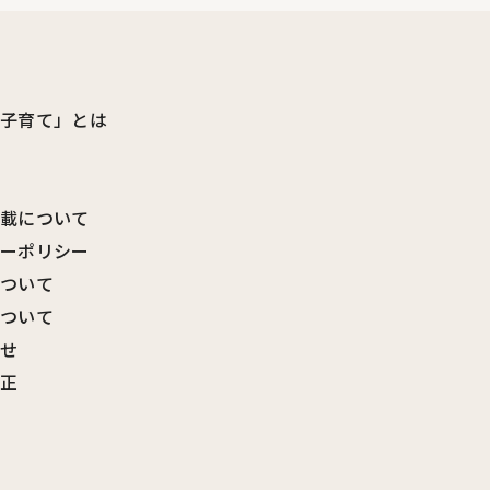
ビ子育て」とは
転載について
シーポリシー
について
について
わせ
訂正
覧