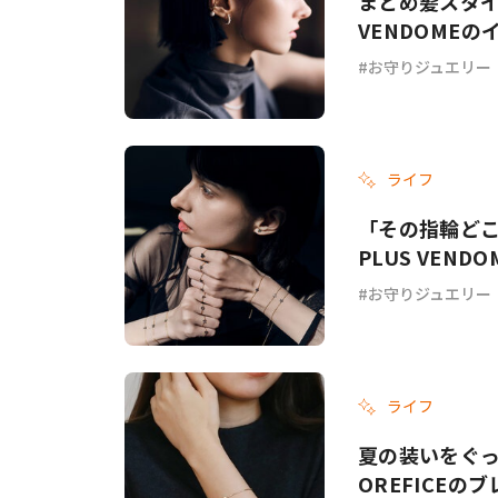
まとめ髪スタイ
VENDOME
お守りジュエリー
ライフ
「その指輪ど
PLUS VEN
お守りジュエリー
ライフ
夏の装いをぐっ
OREFICEの