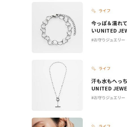
ライフ
#ワンオペ育児
#コミックエッセイ
今っぽ＆濡れて
いUNITED 
お守りジュエリー
#渡邊大地の令和的ワーパパ道
#ベ
ライフ
汗も水もへっ
UNITED J
ー
お守りジュエリー
ライフ