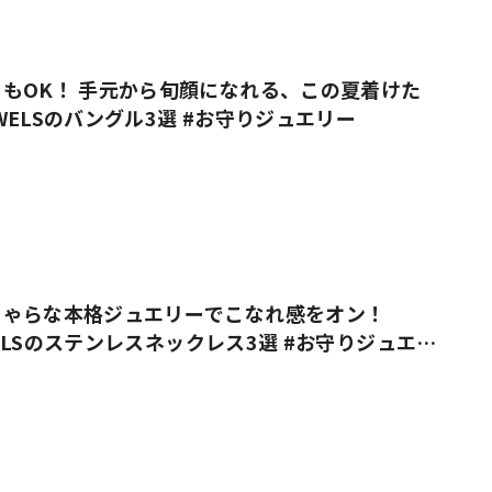
#共働き夫婦のセブンルール
#共働
もOK！ 手元から旬顔になれる、この夏着けた
JEWELSのバングル3選 #お守りジュエリー
ビーニュース
#マタニティニュース
ちゃらな本格ジュエリーでこなれ感をオン！
EWELSのステンレスネックレス3選 #お守りジュエリ