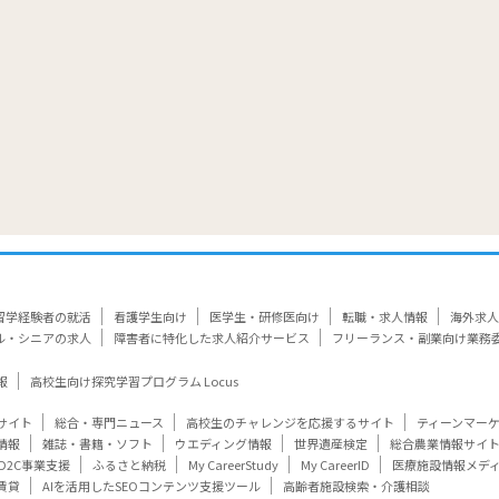
留学経験者の就活
看護学生向け
医学生・研修医向け
転職・求人情報
海外求人
ル・シニアの求人
障害者に特化した求人紹介サービス
フリーランス・副業向け業務
報
高校生向け探究学習プログラム Locus
サイト
総合・専門ニュース
高校生のチャレンジを応援するサイト
ティーンマー
情報
雑誌・書籍・ソフト
ウエディング情報
世界遺産検定
総合農業情報サイ
D2C事業支援
ふるさと納税
My CareerStudy
My CareerID
医療施設情報メデ
賃貸
AIを活用したSEOコンテンツ支援ツール
高齢者施設検索・介護相談