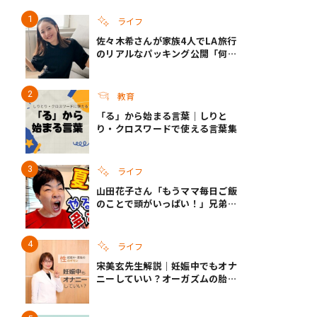
ライフ
佐々木希さんが家族4人でLA旅行
き夫婦
#産休
#育休
のリアルなパッキング公開「何が
あるかわからないから、人生」い
ざというときの備えも
教育
「る」から始まる言葉｜しりと
り・クロスワードで使える言葉集
ライフ
山田花子さん「もうママ毎日ご飯
のことで頭がいっぱい！」兄弟夏
休みのリアルな生活に共感しかな
い
ライフ
宋美玄先生解説｜妊娠中でもオナ
ニーしていい？オーガズムの胎児
への影響と3つの注意点