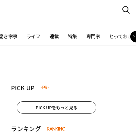
働き家事
ライフ
連載
特集
専門家
とっておき
PICK UP
-PR-
PICK UPをもっと見る
ランキング
RANKING