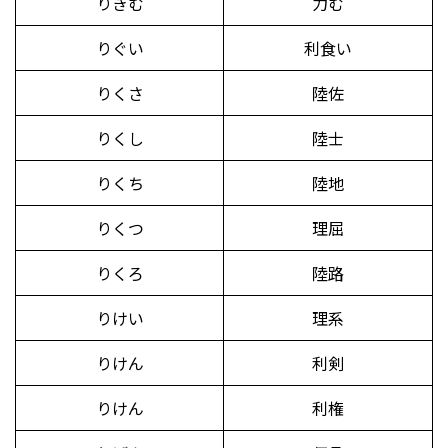
りきむ
力む
りぐい
利食い
りくさ
陸佐
りくし
陸士
りくち
陸地
りくつ
理屈
りくろ
陸路
りけい
理系
りけん
利剣
りけん
利権