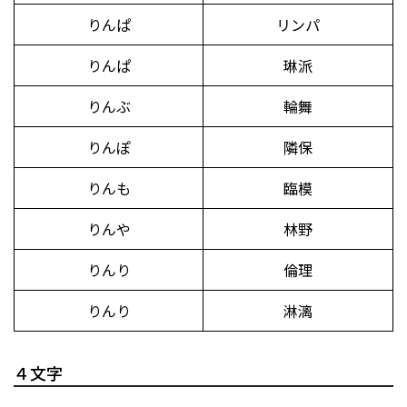
りんぱ
リンパ
りんぱ
琳派
りんぶ
輪舞
りんぽ
隣保
りんも
臨模
りんや
林野
りんり
倫理
りんり
淋漓
４文字