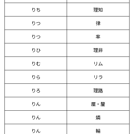
りち
理知
りつ
律
りつ
率
りひ
理非
りむ
リム
りら
リラ
りろ
理路
りん
厘・釐
りん
燐
りん
輪