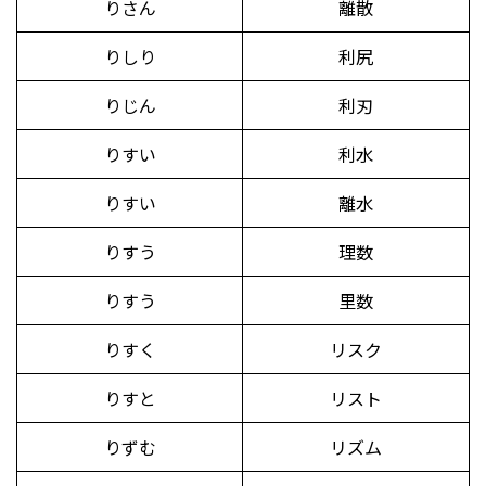
りさん
離散
りしり
利尻
りじん
利刃
りすい
利水
りすい
離水
りすう
理数
りすう
里数
りすく
リスク
りすと
リスト
りずむ
リズム