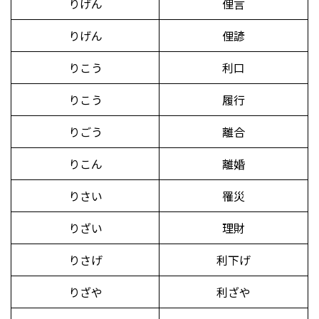
りげん
俚言
りげん
俚諺
りこう
利口
りこう
履行
りごう
離合
りこん
離婚
りさい
罹災
りざい
理財
りさげ
利下げ
りざや
利ざや