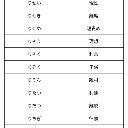
りせい
理性
りせき
離席
りぜめ
理責め
りそう
理想
りそく
利息
りぞく
里俗
りそん
離村
りたつ
利達
りだつ
離脱
りちぎ
律儀