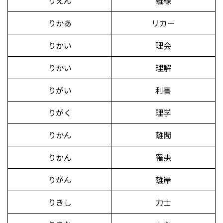
りえん
離縁
りかあ
リカー
りかい
理会
りかい
理解
りがい
利害
りがく
理学
りかん
離間
りかん
罹患
りがん
離岸
りきし
力士