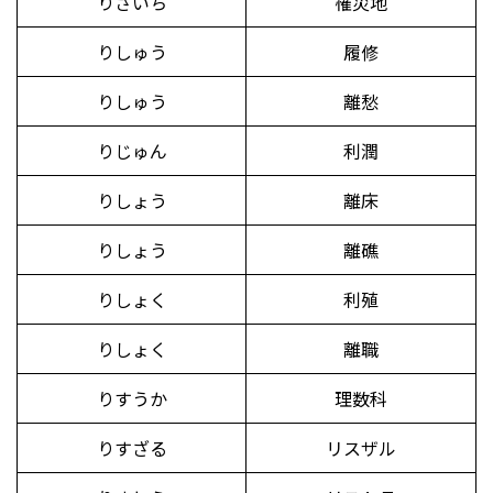
りさいち
罹災地
りしゅう
履修
りしゅう
離愁
りじゅん
利潤
りしょう
離床
りしょう
離礁
りしょく
利殖
りしょく
離職
りすうか
理数科
りすざる
リスザル