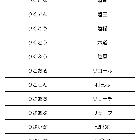
りくだな
陸棚
りくでん
陸田
りくとう
陸稲
りくどう
六道
りくふう
陸風
りこおる
リコール
りこしん
利己心
りさあち
リサーチ
りざあぶ
リザーブ
りざいか
理財家