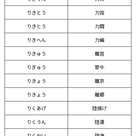
りきとう
力投
りきとう
力闘
りきへん
力編
りきゅう
離宮
りぎゅう
犂牛
りきょう
離京
りきょう
離郷
りくあげ
陸揚げ
りくうん
陸運
りくかい
陸海