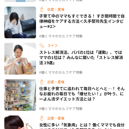
出産・産後
子育て中のママもすぐできる！ すき間時間で自
律神経をケアする方法＜久手堅司先生インタビ
ュー#2＞
#働くママのセルフケア特集
ライフ
ストレス解消法、パパの1位は「運動」、では
ママの1位は？ みんなに聞いた「ストレス解消
法 19選」
#働くママのセルフケア特集
出産・産後
仕事と子育てに追われて毎日へとへと…！ そん
なお疲れの毎日でも「痩せたい！」が叶う、に
ーよん流ダイエット方法とは？
#働くママのセルフケア特集
出産・産後
女性に多い「気象病」とは？ 働くママでも自分