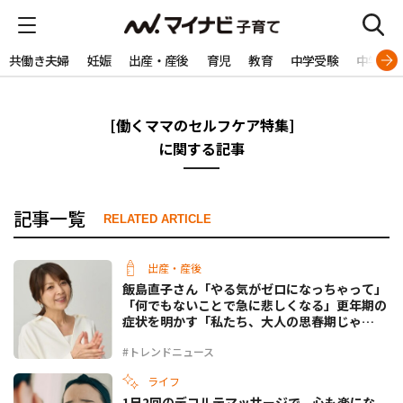
共働き夫婦
妊娠
出産・産後
育児
教育
中学受験
中学生
[働くママのセルフケア特集]
に関する記事
記事一覧
RELATED ARTICLE
出産・産後
飯島直子さん「やる気がゼロになっちゃって」
「何でもないことで急に悲しくなる」更年期の
症状を明かす「私たち、大人の思春期じゃ
ん！」
#トレンドニュース
ライフ
1日2回のデコルテマッサージで、心も楽にな