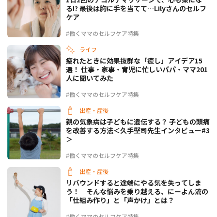
る!? 最後は胸に手を当てて…Lilyさんのセルフ
ケア
#働くママのセルフケア特集
ライフ
疲れたときに効果抜群な「癒し」アイデア15
選！ 仕事・家事・育児に忙しいパパ・ママ201
人に聞いてみた
#働くママのセルフケア特集
出産・産後
親の気象病は子どもに遺伝する？ 子どもの頭痛
を改善する方法＜久手堅司先生インタビュー#3
＞
#働くママのセルフケア特集
出産・産後
リバウンドすると途端にやる気を失ってしま
う！ そんな悩みを乗り越える、にーよん流の
「仕組み作り」と「声かけ」とは？
#働くママのセルフケア特集