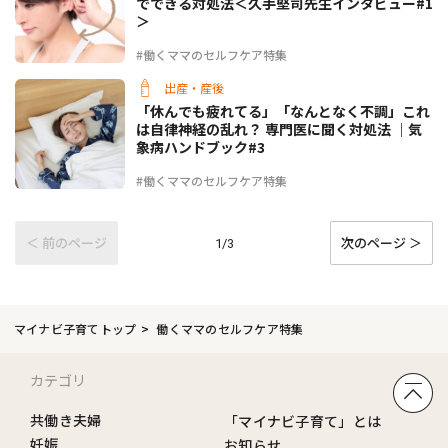
でできる対処法＜久手堅司先生インタビュー#1
＞
#働くママのセルフケア特集
出産・産後
「休んでも疲れてる」「なんとなく不調」これ
は自律神経の乱れ？ 専門医に聞く対処法 ｜気
象病ハンドブック#3
#働くママのセルフケア特集
＜ 前のページ
次のページ ＞
1/3
マイナビ子育てトップ
働くママのセルフケア特集
カテゴリ
共働き夫婦
「マイナビ子育て」とは
妊娠
お知らせ