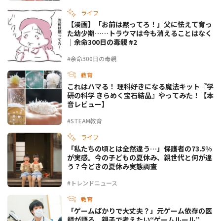
ライフ
【漫画】「お前は黙ってろ！」父に怯えて育っ
た幼少期……トラウマは今も消えることはなく
｜余命300日の毒親 #2
#余命300日の毒親
教育
これはハマる！ 理科好きになる魔法キット『学
研の科学 きらめく宝石結晶』やってみた！【本
音レビュー】
#STEAM教育
ライフ
「私たちの頃とは全然違う…」保護者の73.5%
が実感。今の子どもの夏休み、親世代と何が違
う？今どきの夏休み実態調査
#トレンドニュース
教育
「ゲームばかりで大丈夫？」元ゲーム依存の医
師が語る、親子で考えたい“ゲームルール”