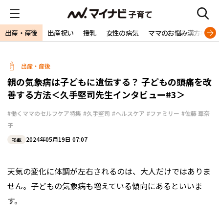
出産・産後
出産祝い
授乳
女性の病気
ママのお悩み漢方相談
出産・産後
親の気象病は子どもに遺伝する？ 子どもの頭痛を改
善する方法＜久手堅司先生インタビュー#3＞
#働くママのセルフケア特集
#久手堅司
#ヘルスケア
#ファミリー
#佐藤 華奈
子
2024年05月19日 07:07
掲載
天気の変化に体調が左右されるのは、大人だけではありま
せん。子どもの気象病も増えている傾向にあるといいま
す。