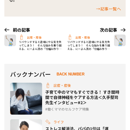
→記事一覧へ
前の記事
次の記事
出産・産後
出産・産後
リバウンドすると途端にやる気を失
リバウンドすると途端にやる気を失
ってしまう！ そんな悩みを乗り越
ってしまう！ そんな悩みを乗り越
える、にーよん流の「仕組み作り」
える、にーよん流の「仕組み作り」
と「声かけ」とは？
と「声かけ」とは？
バックナンバー
BACK NUMBER
出産・産後
子育て中のママもすぐできる！ すき間時
間で自律神経をケアする方法＜久手堅司
先生インタビュー#2＞
働くママのセルフケア特集
ライフ
ストレス解消法、パパの1位は「運