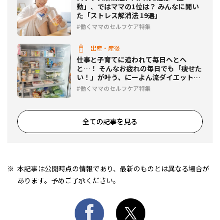
動」、ではママの1位は？ みんなに聞い
た「ストレス解消法 19選」
働くママのセルフケア特集
出産・産後
仕事と子育てに追われて毎日へとへ
と…！ そんなお疲れの毎日でも「痩せた
い！」が叶う、にーよん流ダイエット方
法とは？
働くママのセルフケア特集
全ての記事を見る
本記事は公開時点の情報であり、最新のものとは異なる場合が
あります。予めご了承ください。