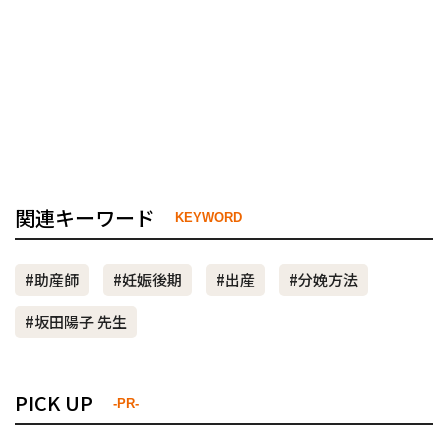
関連キーワード
KEYWORD
#助産師
#妊娠後期
#出産
#分娩方法
#坂田陽子 先生
PICK UP
-PR-