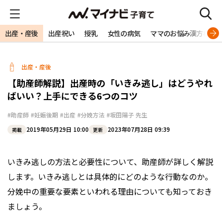
出産・産後
出産祝い
授乳
女性の病気
ママのお悩み漢方相談
出産・産後
【助産師解説】出産時の「いきみ逃し」はどうやれ
ばいい？上手にできる6つのコツ
#助産師
#妊娠後期
#出産
#分娩方法
#坂田陽子 先生
2019年05月29日 10:00
2023年07月28日 09:39
掲載
更新
いきみ逃しの方法と必要性について、助産師が詳しく解説
します。いきみ逃しとは具体的にどのような行動なのか。
分娩中の重要な要素といわれる理由についても知っておき
ましょう。