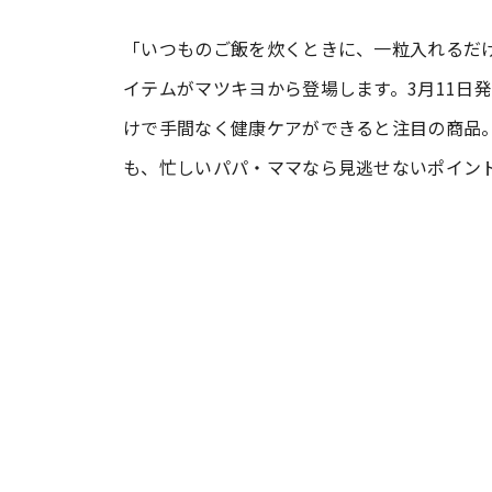
「いつものご飯を炊くときに、一粒入れるだ
#ワンオペ育児
#コミックエッセイ
イテムがマツキヨから登場します。3月11日
けで手間なく健康ケアができると注目の商品
#渡邊大地の令和的ワーパパ道
#ベ
も、忙しいパパ・ママなら見逃せないポイン