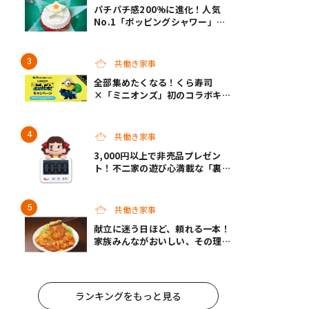
パチパチ感200%に進化！人気
No.1「ポッピングシャワー」チ
ョコプレートの下に、まさかの仕
掛け！サーティワンの限定ケーキ
が最高
共働き家事
全部集めたくなる！くら寿司
×「ミニオンズ」初のコラボキャ
ンペーン開催！
共働き家事
3,000円以上で非売品プレゼン
ト！不二家の遊び心満載な「裏不
二家の日」8/22スタート
共働き家事
献立に迷う日ほど、頼れる一本！
家族みんながおいしい、その理由
は“黄金バランス”にあり！モラ
ンボン『生姜焼のたれ』がリニュ
ーアル
ランキングをもっと見る