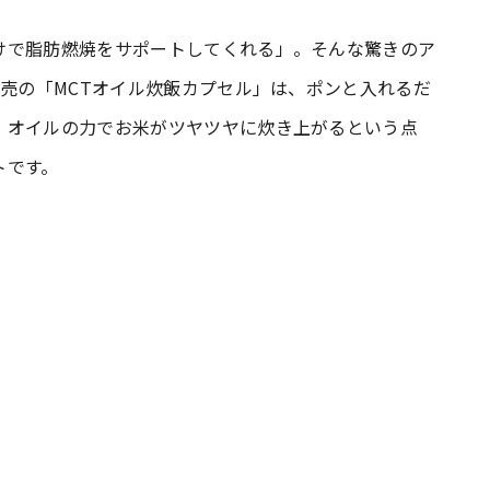
けで脂肪燃焼をサポートしてくれる」。そんな驚きのア
#共働き夫婦のセブンルール
#共働
発売の「MCTオイル炊飯カプセル」は、ポンと入れるだ
。オイルの力でお米がツヤツヤに炊き上がるという点
ビーニュース
#マタニティニュース
トです。