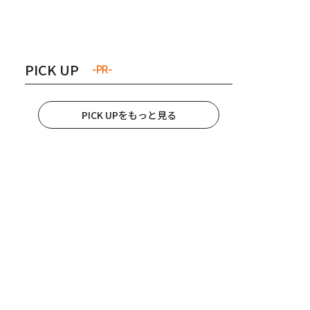
き夫婦
#産休
#育休
PICK UP
-PR-
PICK UPをもっと見る