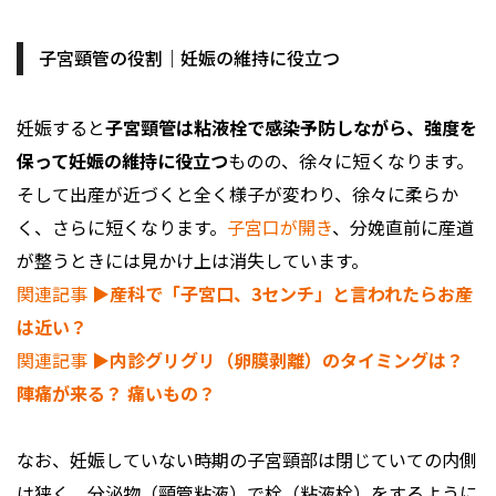
子宮頸管の役割｜妊娠の維持に役立つ
妊娠すると
子宮頸管は粘液栓で感染予防しながら、強度を
保って妊娠の維持に役立つ
ものの、徐々に短くなります。
そして出産が近づくと全く様子が変わり、徐々に柔らか
く、さらに短くなります。
子宮口が開き
、分娩直前に産道
が整うときには見かけ上は消失しています。
関連記事
▶︎産科で「子宮口、3センチ」と言われたらお産
は近い？
関連記事
▶︎内診グリグリ（卵膜剥離）のタイミングは？
陣痛が来る？ 痛いもの？
なお、妊娠していない時期の子宮頸部は閉じていての内側
は狭く、分泌物（頸管粘液）で栓（粘液栓）をするように