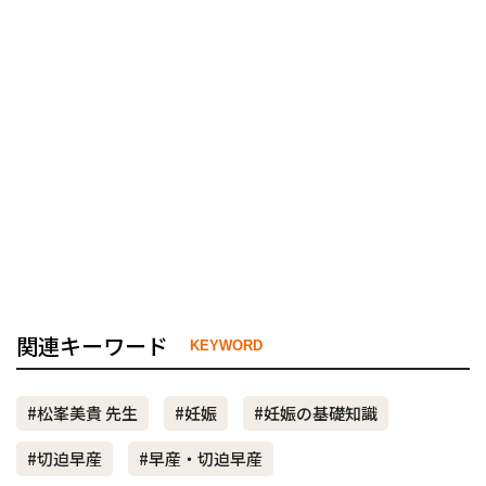
関連キーワード
KEYWORD
#松峯美貴 先生
#妊娠
#妊娠の基礎知識
#切迫早産
#早産・切迫早産