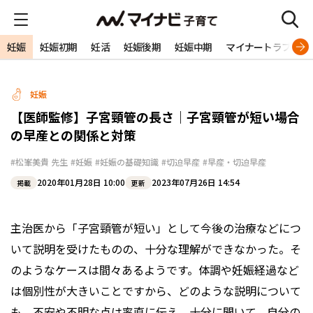
妊娠
妊娠初期
妊活
妊娠後期
妊娠中期
マイナートラブル
妊娠
【医師監修】子宮頸管の長さ｜子宮頸管が短い場合
の早産との関係と対策
#松峯美貴 先生
#妊娠
#妊娠の基礎知識
#切迫早産
#早産・切迫早産
2020年01月28日 10:00
2023年07月26日 14:54
掲載
更新
主治医から「子宮頸管が短い」として今後の治療などにつ
いて説明を受けたものの、十分な理解ができなかった。そ
のようなケースは間々あるようです。体調や妊娠経過など
は個別性が大きいことですから、どのような説明について
も、不安や不明な点は率直に伝え、十分に聞いて、自分の