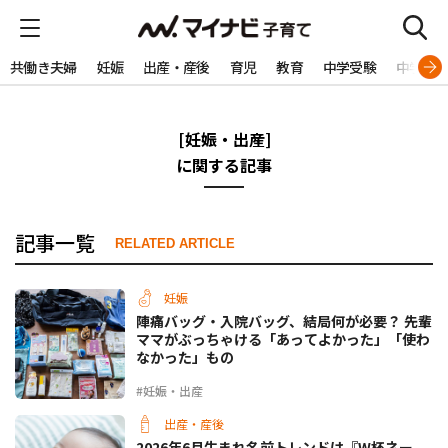
共働き夫婦
妊娠
出産・産後
育児
教育
中学受験
中学生
[妊娠・出産]
に関する記事
記事一覧
RELATED ARTICLE
妊娠
陣痛バッグ・入院バッグ、結局何が必要？ 先輩
ママがぶっちゃける「あってよかった」「使わ
なかった」もの
#妊娠・出産
出産・産後
2026年6月生まれ名前トレンドは『W杯ネー