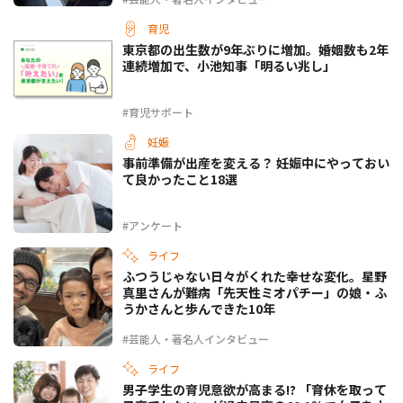
育児
東京都の出生数が9年ぶりに増加。婚姻数も2年
連続増加で、小池知事「明るい兆し」
#育児サポート
妊娠
事前準備が出産を変える？ 妊娠中にやっておい
て良かったこと18選
#アンケート
ライフ
ふつうじゃない日々がくれた幸せな変化。星野
真里さんが難病「先天性ミオパチー」の娘・ふ
うかさんと歩んできた10年
#芸能人・著名人インタビュー
ライフ
男子学生の育児意欲が高まる!? 「育休を取って