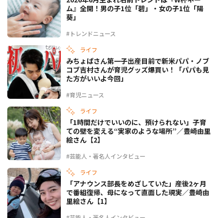
ム』全開！男の子1位「碧」・女の子1位「陽
葵」
#トレンドニュース
ライフ
みちょぱさん第一子出産目前で新米パパ・ノブ
コブ吉村さんが育児グッズ爆買い！「パパも見
た方がいいよ今回」
#育児ニュース
ライフ
「1時間だけでいいのに、預けられない」子育
ての壁を変える“実家のような場所”／豊崎由里
絵さん【2】
#芸能人・著名人インタビュー
ライフ
「アナウンス部長をめざしていた」産後2ヶ月
で番組復帰、母になって直面した現実／豊崎由
里絵さん【1】
#芸能人・著名人インタビュー