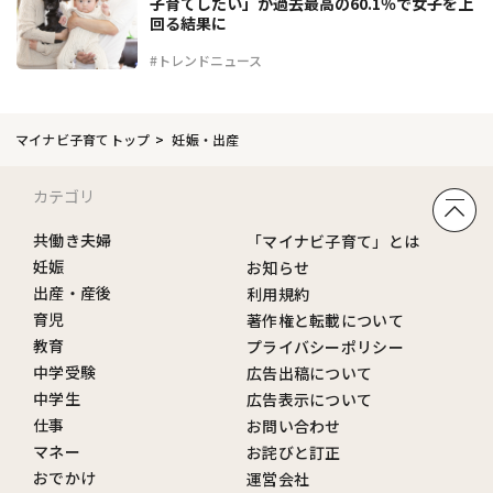
子育てしたい」が過去最高の60.1％で女子を上
回る結果に
#トレンドニュース
マイナビ子育てトップ
妊娠・出産
カテゴリ
共働き夫婦
「マイナビ子育て」とは
妊娠
お知らせ
出産・産後
利用規約
育児
著作権と転載について
教育
プライバシーポリシー
中学受験
広告出稿について
中学生
広告表示について
仕事
お問い合わせ
マネー
お詫びと訂正
おでかけ
運営会社