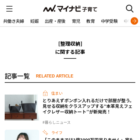
共働き夫婦
妊娠
出産・産後
育児
教育
中学受験
中学生
[整理収納]
に関する記事
記事一覧
RELATED ARTICLE
住まい
とりあえずポンポン入れるだけで部屋が整う。
見せる収納をクラスアップする“本革見えフェ
イクレザー収納トート”が新発売！
#暮らしニュース
ライフ
「このままでは1億3000万円足りません」家も