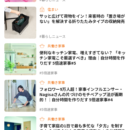
住まい
サッと広げて荷物をイン！来客時の「置き場が
ない」を解決する折りたたみタイプの収納発売
#暮らしニュース
共働き家事
便利なキッチン家電、増えすぎてない？ 「キッ
チン家電こそ厳選すべき」理由｜自分時間を作
りだす 5倍速家事#5
#5倍速家事
共働き家事
フォロワー9万人超！家事インフルエンサー・
Nagisaさんの片づけのモチベアップ法が画期
的！｜自分時間を作りだす 5倍速家事#4
#5倍速家事
共働き家事
子育て家庭の1日で最も多忙な「夕方」を制す