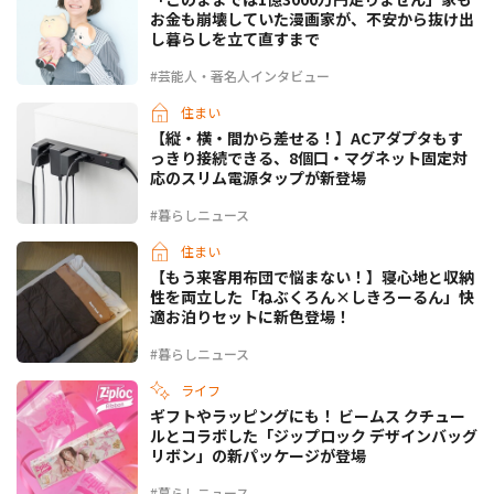
お金も崩壊していた漫画家が、不安から抜け出
し暮らしを立て直すまで
#芸能人・著名人インタビュー
住まい
【縦・横・間から差せる！】ACアダプタもす
っきり接続できる、8個口・マグネット固定対
応のスリム電源タップが新登場
#暮らしニュース
住まい
【もう来客用布団で悩まない！】寝心地と収納
性を両立した「ねぶくろん×しきろーるん」快
適お泊りセットに新色登場！
#暮らしニュース
ライフ
ギフトやラッピングにも！ ビームス クチュー
ルとコラボした「ジップロック デザインバッグ
リボン」の新パッケージが登場
#暮らしニュース