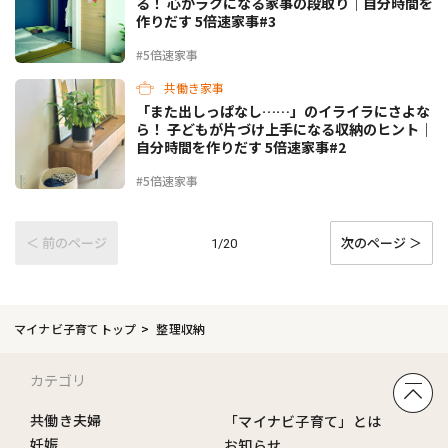
る！ 心がラクになる家事の段取り｜自分時間を
作りだす 5倍速家事#3
#5倍速家事
共働き家事
「また出しっぱなし……」のイライラにさよな
ら！ 子どもが片づけ上手になる収納のヒント｜
自分時間を作りだす 5倍速家事#2
#5倍速家事
＜ 前のページ
次のページ ＞
1/20
マイナビ子育てトップ
整理収納
カテゴリ
共働き夫婦
「マイナビ子育て」とは
妊娠
お知らせ