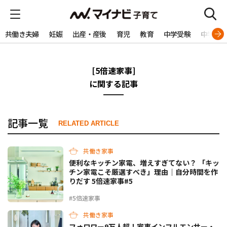
共働き夫婦
妊娠
出産・産後
育児
教育
中学受験
中学生
[5倍速家事]
に関する記事
記事一覧
RELATED ARTICLE
共働き家事
便利なキッチン家電、増えすぎてない？ 「キッ
チン家電こそ厳選すべき」理由｜自分時間を作
りだす 5倍速家事#5
#5倍速家事
共働き家事
フォロワー9万人超！家事インフルエンサー・