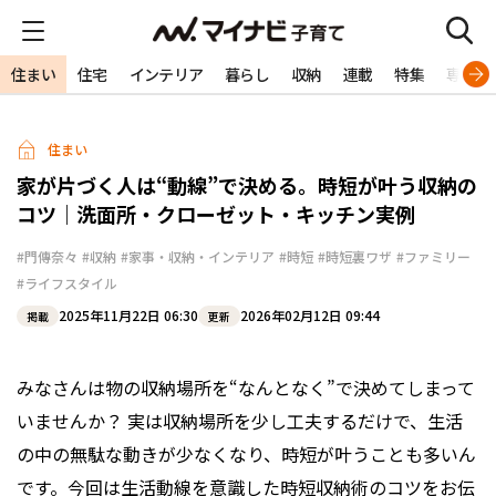
住まい
住宅
インテリア
暮らし
収納
連載
特集
専門家
住まい
家が片づく人は“動線”で決める。時短が叶う収納の
コツ｜洗面所・クローゼット・キッチン実例
#門傳奈々
#収納
#家事・収納・インテリア
#時短
#時短裏ワザ
#ファミリー
#ライフスタイル
2025年11月22日 06:30
2026年02月12日 09:44
掲載
更新
みなさんは物の収納場所を“なんとなく”で決めてしまって
いませんか？ 実は収納場所を少し工夫するだけで、生活
の中の無駄な動きが少なくなり、時短が叶うことも多いん
です。今回は生活動線を意識した時短収納術のコツをお伝