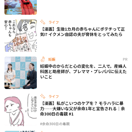
ライフ
【漫画】生後1カ月の赤ちゃんにポテチって正
気!? イクメン自認の夫が育休をとってみたら
妊娠
PR
妊娠中のからだと心の変化を、二人で。産婦人
科医と助産師が、プレママ・プレパパに伝えた
いこと
ライフ
【漫画】私がこいつのケアを？ モラハラに暴
力……大嫌いな父が余命1年と宣告される｜余
命300日の毒親 #1
#余命300日の毒親