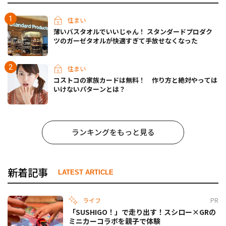
住まい
薄いバスタオルでいいじゃん！ スタンダードプロダク
ツのガーゼタオルが快適すぎて手放せなくなった
住まい
コストコの家族カードは無料！ 作り方と絶対やっては
いけないパターンとは？
ランキングをもっと見る
新着記事
LATEST ARTICLE
ライフ
PR
「SUSHIGO！」で走り出す！スシロー×GRの
ミニカーコラボを親子で体験