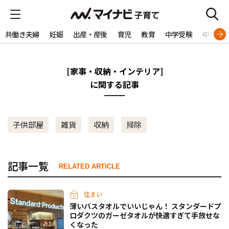
共働き夫婦
妊娠
出産・産後
育児
教育
中学受験
中学生
[家事・収納・インテリア]
に関する記事
子供部屋
雑貨
収納
掃除
記事一覧
RELATED ARTICLE
住まい
薄いバスタオルでいいじゃん！ スタンダードプ
ロダクツのガーゼタオルが快適すぎて手放せな
くなった