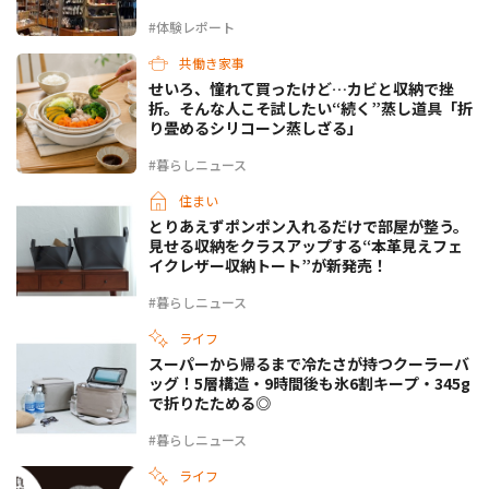
#体験レポート
共働き家事
せいろ、憧れて買ったけど…カビと収納で挫
折。そんな人こそ試したい“続く”蒸し道具「折
り畳めるシリコーン蒸しざる」
#暮らしニュース
住まい
とりあえずポンポン入れるだけで部屋が整う。
見せる収納をクラスアップする“本革見えフェ
イクレザー収納トート”が新発売！
#暮らしニュース
ライフ
スーパーから帰るまで冷たさが持つクーラーバ
ッグ！5層構造・9時間後も氷6割キープ・345g
で折りたためる◎
#暮らしニュース
ライフ