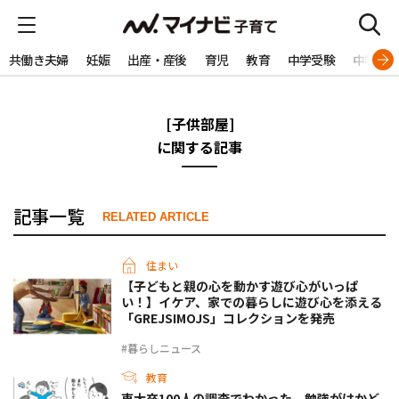
共働き夫婦
妊娠
出産・産後
育児
教育
中学受験
中学生
[子供部屋]
に関する記事
記事一覧
RELATED ARTICLE
住まい
【子どもと親の心を動かす遊び心がいっぱ
い！】イケア、家での暮らしに遊び心を添える
「GREJSIMOJS」コレクションを発売
#暮らしニュース
教育
東大卒100人の調査でわかった、勉強がはかど