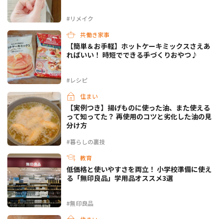
#リメイク
共働き家事
【簡単＆お手軽】ホットケーキミックスさえあ
ればいい！ 時短でできる手づくりおやつ♪
#レシピ
住まい
【実例つき】揚げものに使った油、また使える
って知ってた？ 再使用のコツと劣化した油の見
分け方
#暮らしの裏技
教育
低価格と使いやすさを両立！ 小学校準備に使え
る「無印良品」学用品オススメ3選
#無印良品