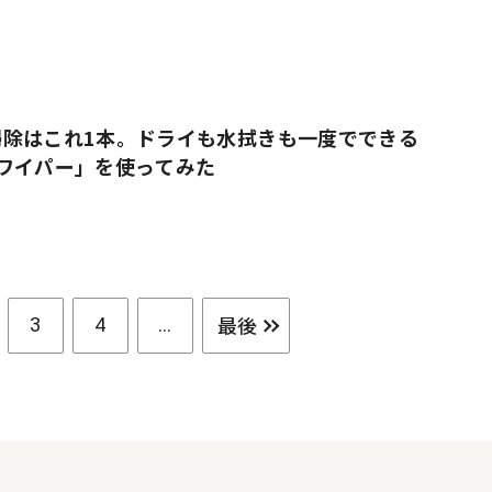
掃除はこれ1本。ドライも水拭きも一度でできる
ワイパー」を使ってみた
最後
3
4
...