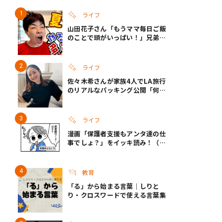
ライフ
山田花子さん「もうママ毎日ご飯
き夫婦
#産休
#育休
のことで頭がいっぱい！」兄弟夏
休みのリアルな生活に共感しかな
い
ライフ
佐々木希さんが家族4人でLA旅行
のリアルなパッキング公開「何が
あるかわからないから、人生」い
ざというときの備えも
ライフ
漫画「保護者支援もアンタ達の仕
事でしょ？」をイッキ読み！（右
タップ＞で読める！）
教育
「る」から始まる言葉｜しりと
り・クロスワードで使える言葉集