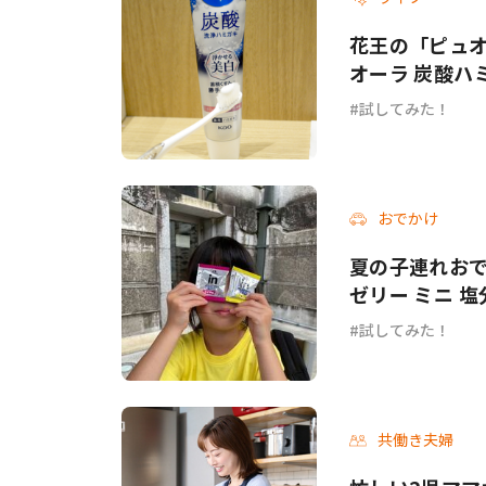
花王の「ピュオ
オーラ 炭酸ハ
試してみた
試してみた！
おでかけ
夏の子連れおで
ゼリー ミニ 
試してみた！
共働き夫婦