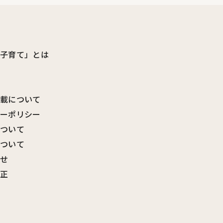
ビ子育て」とは
転載について
シーポリシー
について
について
わせ
訂正
覧