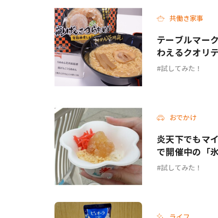
共働き家事
#ワンオペ育児
#コミックエッセイ
テーブルマーク
わえるクオリ
試してみた！
#渡邊大地の令和的ワーパパ道
#ベ
おでかけ
炎天下でもマイ
で開催中の「氷
体験してきた
試してみた！
ライフ