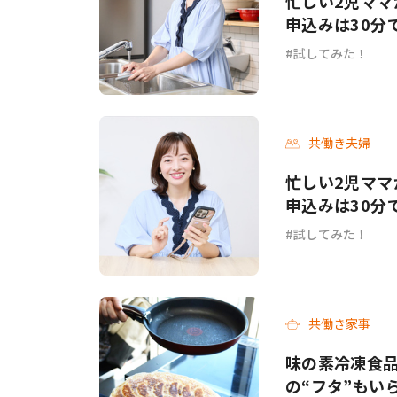
忙しい2児ママ
申込みは30分
試してみた！
共働き夫婦
忙しい2児ママ
申込みは30分
試してみた！
共働き家事
味の素冷凍食品
の“フタ”もい