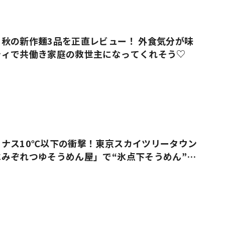
#共働き夫婦のセブンルール
#共働
秋の新作麺3品を正直レビュー！ 外食気分が味
ティで共働き家庭の救世主になってくれそう♡
ビーニュース
#マタニティニュース
ナス10℃以下の衝撃！東京スカイツリータウン
みぞれつゆそうめん屋」で“氷点下そうめん”を