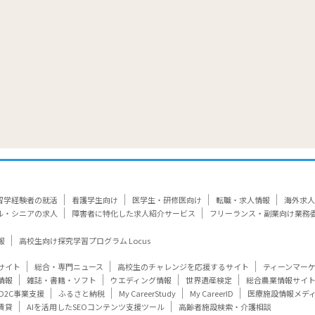
留学経験者の就活
看護学生向け
医学生・研修医向け
転職・求人情報
海外求人
ル・シニアの求人
障害者に特化した求人紹介サービス
フリーランス・副業向け業務
報
高校生向け探究学習プログラム Locus
サイト
総合・専門ニュース
高校生のチャレンジを応援するサイト
ティーンマー
情報
雑誌・書籍・ソフト
ウエディング情報
世界遺産検定
総合農業情報サイ
D2C事業支援
ふるさと納税
My CareerStudy
My CareerID
医療施設情報メデ
賃貸
AIを活用したSEOコンテンツ支援ツール
高齢者施設検索・介護相談