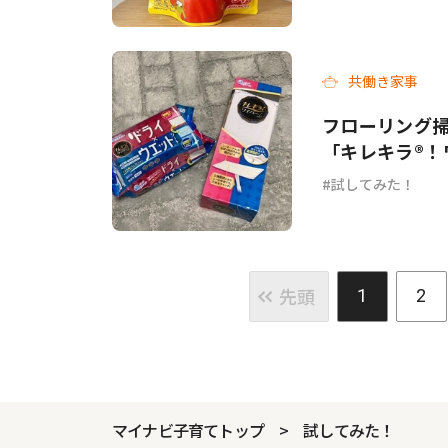
共働き家事
フローリング
「キレキラ®！
試してみた！
先頭
1
2
マイナビ子育てトップ
試してみた！