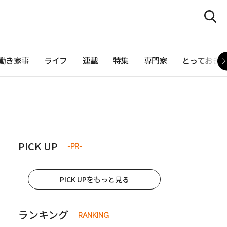
働き家事
ライフ
連載
特集
専門家
とっておき
PICK UP
-PR-
PICK UPをもっと見る
ランキング
RANKING