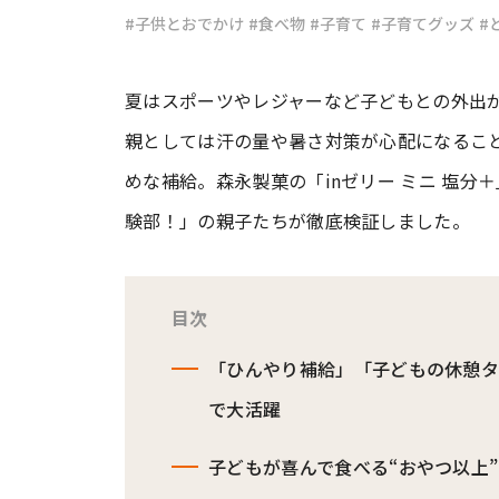
#子供とおでかけ
#食べ物
#子育て
#子育てグッズ
#
#ワンオペ育児
#コミックエッセイ
夏はスポーツやレジャーなど子どもとの外出
親としては汗の量や暑さ対策が心配になるこ
#渡邊大地の令和的ワーパパ道
#ベ
めな補給。森永製菓の「inゼリー ミニ 塩
験部！」の親子たちが徹底検証しました。
目次
「ひんやり補給」「子どもの休憩タ
で大活躍
子どもが喜んで食べる“おやつ以上