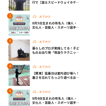
行で【富士スピードウェイホテ
ル】へ。レースがない日も楽しめ
る非日常ステイ（静岡・駿東郡）
おでかけ
8月5日生まれの有名人（偉人・
文化人・芸能人・スポーツ選手・
アニメキャラ）
おでかけ
暮らしのプロが実践してる！子ど
ものお泊り用「荷造りテクニッ
ク」
おでかけ
【関東】猛暑日は室内遊び場へ！
暑さを忘れてたっぷり遊べるおす
すめスポット14選 | 夏休みのおで
かけにも
おでかけ
8月6日生まれの有名人（偉人・
文化人・芸能人・スポーツ選手・