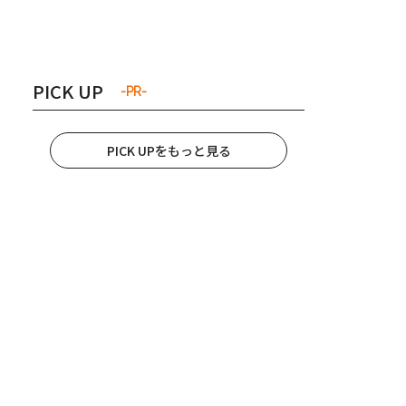
き夫婦
#産休
#育休
PICK UP
-PR-
PICK UPをもっと見る