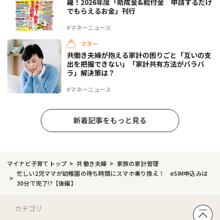
羅！2026年度「助成金&給付金 申請するだけ
でもらえるお金」刊行
#マネーニュース
マネー
共働き夫婦が抱える家計の困りごと「互いの支
出を把握できない」「家計共有方法がバラバ
ラ」解決策は？
#マネーニュース
新着記事をもっと見る
マイナビ子育てトップ
共働き夫婦
家族の家計管理
忙しい2児ママが幼稚園の待ち時間にスマホ乗り換え！ eSIM申込みは
30分で完了!?【後編】
カテゴリ