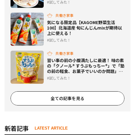
試してみた！
共働き家事
気になる限定品【KAGOME野菜生活
100】北海道産 旬にんじんmixが期待以
上に使える！
試してみた！
共働き家事
習い事の前の小腹満たしに最適！ 味の素
の「クノール® すうぷもっちー®」で「塾
の前の軽食、お菓子でいいのか問題」が
解決
試してみた！
全ての記事を見る
新着記事
LATEST ARTICLE