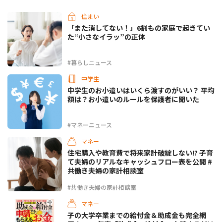
住まい
「また消してない！」6割もの家庭で起きてい
た“小さなイラッ”の正体
#暮らしニュース
中学生
中学生のお小遣いはいくら渡すのがいい？ 平均
額は？お小遣いのルールを保護者に聞いた
#マネーニュース
マネー
住宅購入や教育費で将来家計破綻しない!? 子育
て夫婦のリアルなキャッシュフロー表を公開 #
共働き夫婦の家計相談室
#共働き夫婦の家計相談室
マネー
子の大学卒業までの給付金＆助成金も完全網