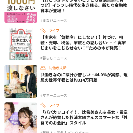
つ⁉】インフレ時代を生き残る、新たな金融教
育本が登場！
#まなびニュース
ライフ
【実家を「負動産」にしない！】片づけ、相
続・売却、税金、家族との話し合い……“実家
じまいをこじらせない！”ための本が発売！
#暮らしニュース
共働き夫婦
共働きなのに家計が苦しい…44.0％が実感、理
想の世帯年収とは約314万円差
#マネーニュース
ライフ
「パパカッコイイ！」辻希美さん＆長女・希空
さんが絶賛した杉浦太陽さんのスマートな「外
食でのお会計」スタイル
#芸能人・著名人インタビュー