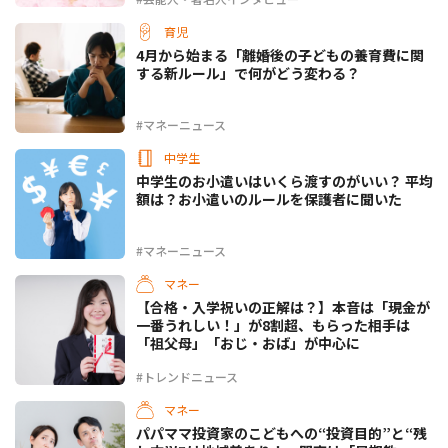
育児
4月から始まる「離婚後の子どもの養育費に関
する新ルール」で何がどう変わる？
#マネーニュース
中学生
中学生のお小遣いはいくら渡すのがいい？ 平均
額は？お小遣いのルールを保護者に聞いた
#マネーニュース
マネー
【合格・入学祝いの正解は？】本音は「現金が
一番うれしい！」が8割超、もらった相手は
「祖父母」「おじ・おば」が中心に
#トレンドニュース
マネー
パパママ投資家のこどもへの“投資目的”と“残