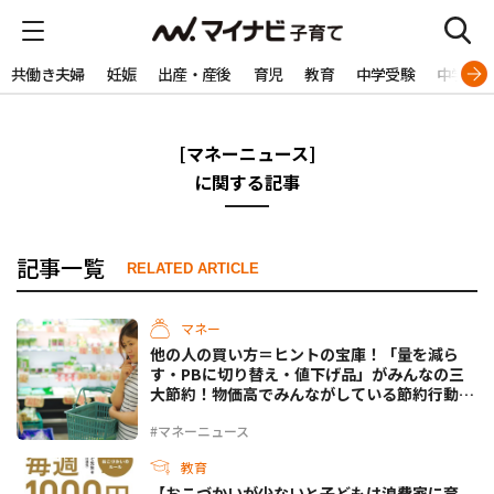
共働き夫婦
妊娠
出産・産後
育児
教育
中学受験
中学生
[マネーニュース]
に関する記事
記事一覧
RELATED ARTICLE
マネー
他の人の買い方＝ヒントの宝庫！「量を減ら
す・PBに切り替え・値下げ品」がみんなの三
大節約！物価高でみんながしている節約行動と
は？
#マネーニュース
教育
【おこづかいが少ないと子どもは浪費家に育