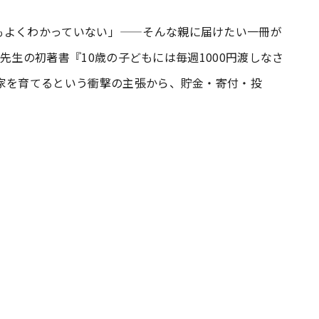
もよくわかっていない」——そんな親に届けたい一冊が
#共働き夫婦のセブンルール
#共働
にぐ先生の初著書『10歳の子どもには毎週1000円渡しなさ
費家を育てるという衝撃の主張から、貯金・寄付・投
ビーニュース
#マタニティニュース