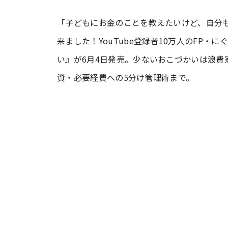
「子どもにお金のことを教えたいけど、自分
#ワンオペ育児
#コミックエッセイ
来ました！YouTube登録者10万人のFP・
い』が6月4日発売。少ないおこづかいは浪
#渡邊大地の令和的ワーパパ道
#ベ
資・必要経費への5分け管理術まで。