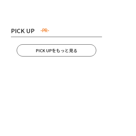
き夫婦
#産休
#育休
PICK UP
-PR-
PICK UPをもっと見る