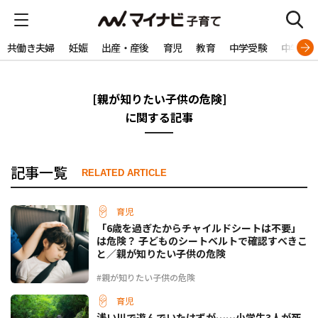
共働き夫婦
妊娠
出産・産後
育児
教育
中学受験
中学生
[親が知りたい子供の危険]
に関する記事
記事一覧
RELATED ARTICLE
育児
「6歳を過ぎたからチャイルドシートは不要」
は危険？ 子どものシートベルトで確認すべきこ
と／親が知りたい子供の危険
#親が知りたい子供の危険
育児
浅い川で遊んでいたはずが……小学生3人が死