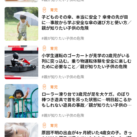
育児
子どものその傘、本当に安全？ 傘骨の先が目
に…事故から学ぶ安全な傘の選び方と使い方／
親が知りたい子供の危険
#親が知りたい子供の危険
育児
小学生運転のゴーカートが見学の2歳児がいる
列に突っ込む。乗り物運転体験を安全に楽しむ
ために必要なこと／親が知りたい子供の危険
#親が知りたい子供の危険
育児
ローラー滑り台で3歳児が足を大ケガ。のぼり
棒つき遊具で首を吊った状態に…明日起こるか
もしれない遊具の事故／親が知りたい子供の危
険
#親が知りたい子供の危険
育児
原因不明の出血が4ヶ月続いた4歳女の子。きっ