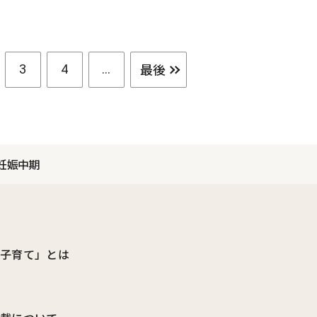
最後
3
4
...
妊娠中期
ビ子育て」とは