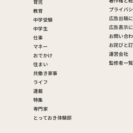
著作権と
育児
プライバ
教育
広告出稿
中学受験
広告表示
中学生
お問い合
仕事
お詫びと
マネー
運営会社
おでかけ
監修者一
住まい
共働き家事
ライフ
連載
特集
専門家
とっておき体験部