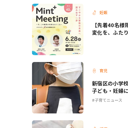
妊娠
【先着40名様
変化を、ふた
育児
新宿区の小学
子ども・妊婦
子育てニュース