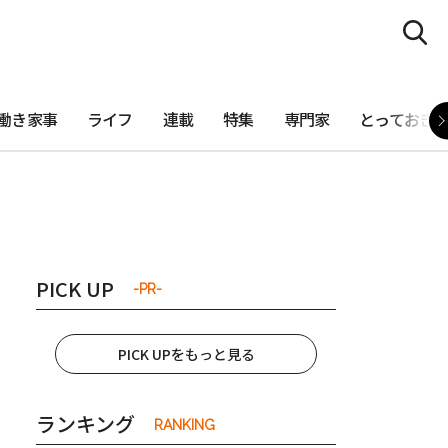
働き家事
ライフ
連載
特集
専門家
とっておき
PICK UP
-PR-
PICK UPをもっと見る
ランキング
RANKING