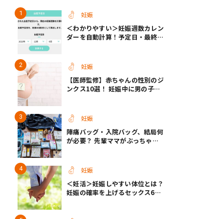
妊娠
＜わかりやすい＞妊娠週数カレン
き夫婦
#産休
#育休
ダーを自動計算！予定日・最終生
理・セックス日から週数がわかる
【医師監修】
妊娠
【医師監修】赤ちゃんの性別のジ
ンクス10選！ 妊娠中に男の子・
女の子を知る方法＜お腹、年齢、
つわり、胎動など＞
妊娠
陣痛バッグ・入院バッグ、結局何
が必要？ 先輩ママがぶっちゃけ
る「あってよかった」「使わなか
った」もの
妊娠
＜妊活＞妊娠しやすい体位とは？
妊娠の確率を上げるセックス6つ
のヒント【医師監修】