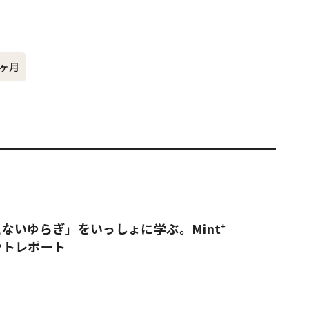
#共働き夫婦のセブンルール
#共働
7ヶ月
ビーニュース
#マタニティニュース
ないゆらぎ」をいっしょに学ぶ。Mint⁺
ベントレポート