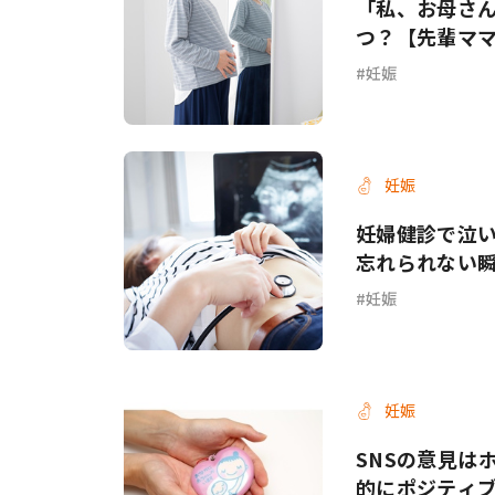
「私、お母さ
つ？【先輩マ
妊娠
妊娠
妊婦健診で泣い
忘れられない瞬
妊娠
妊娠
SNSの意見は
的にポジティブ