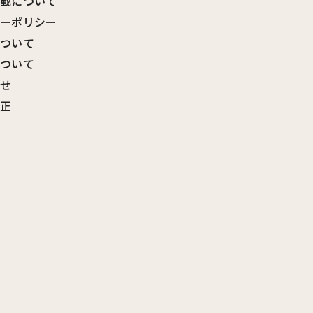
転載について
シーポリシー
について
について
わせ
訂正
覧