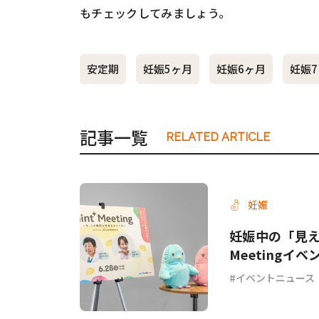
もチェックしてみましょう。
#ワンオペ育児
#コミックエッセイ
安定期
妊娠5ヶ月
妊娠6ヶ月
妊娠
#渡邊大地の令和的ワーパパ道
#ベ
記事一覧
RELATED ARTICLE
妊娠
妊娠中の「見え
Meetingイ
イベントニュース