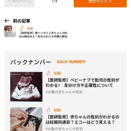
＜ 前のページ
次のページ ＞
1/4
前の記事
妊娠
【医師監修】食べつわりと赤ちゃんの性
別は関係ある？性別のわかる時期も解説
バックナンバー
BACK NUMBER
妊娠
【医師監修】ベビーナブで胎児の性別が
わかる? 見分け方や正確性について
お腹の赤ちゃんの性別
妊娠
【医師監修】赤ちゃんの性別がわかるの
は妊娠何週目？エコーはどう見える？
お腹の赤ちゃんの性別