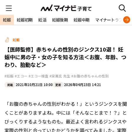
妊娠
妊娠初期
妊活
妊娠後期
妊娠中期
マイナートラブル
妊娠
【医師監修】赤ちゃんの性別のジンクス10選！ 妊
娠中に男の子・女の子を知る方法＜お腹、年齢、つ
わり、胎動など＞
#妊娠
#エコー
#エコー検査
#宋美玄 先生
#お腹の赤ちゃんの性別
2021年10月21日 10:00
2026年04月23日 14:21
掲載
更新
「お腹の赤ちゃんの性別がわかる！」というジンクスを聞
くことがありますよね。中には「そんなことまで！？」と
びっくりするようなものも。最近よく言われるジンクスや
実際の性別と合っていたかどうかを調べてみました。実際