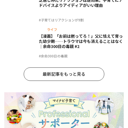
ドバイスよりアイディアがいい理由
#子育てはリアクションが9割
ライフ
【漫画】「お前は黙ってろ！」父に怯えて育っ
た幼少期……トラウマは今も消えることはなく
｜余命300日の毒親 #2
#余命300日の毒親
最新記事をもっと見る