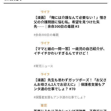
ライフ
【漫画】「俺には介護なんて必要ない！」憎き
父の介護問題に悩む私。希望を見つけた矢
先……｜余命300日の毒親 #3
#余命300日の毒親
ライフ
【ママと娘の一問一答】一歳児の自己紹介が、
イチイチかわいすぎるんですけど！
#育児ニュース
ライフ
【漫画】先生も思わずガッツポーズ！「お父さ
んお母さん2人でお迎えに」｜保護者支援もア
ンタ達の仕事でしょ？ #70
#保護者支援もアンタ達の仕事でしょ？
育児
芝居じみたリアクションは逆効果。子育てにア