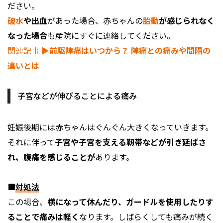
ださい。
破水
や出血
があった場合、赤ちゃんの
胎動
が感じられなく
なった場合
も産院にすぐに連絡してください。
関連記事
▶︎前駆陣痛はいつから？ 陣痛との痛みや間隔の
違いとは
子宮などが伸びることによる痛み
妊娠後期には赤ちゃんはぐんぐん大きくなっていきます。
それに伴って
子宮や子宮を支える靭帯などが引き延ばさ
れ、腹痛を感じることが
あります。
■
対処法
この場合、
横になって休んだり、ガードルを使用したりす
ることで痛みは軽く
なります。しばらくしても痛みが続く