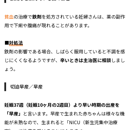
貧血
の治療で
鉄剤
を処方されている妊婦さんは、薬の副作
用で下痢や腹痛が現れることがあります。
■
対処法
鉄剤の影響である場合、しばらく服用していると不調を感
じにくくなるようですが、
辛いときは主治医に相談
しまし
ょう。
切迫早産／早産
妊娠37週（妊娠10ヶ月の2週目）より早い時期の出産を
「早産」
と言います。早産で生まれた赤ちゃんは様々な機
能が未熟なので、生まれると「NICU（新生児集中治療