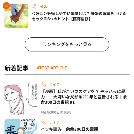
妊娠
＜妊活＞妊娠しやすい体位とは？ 妊娠の確率を上げる
セックス6つのヒント【医師監修】
ランキングをもっと見る
新着記事
LATEST ARTICLE
ライフ
【漫画】私がこいつのケアを？ モラハラに暴
力……大嫌いな父が余命1年と宣告される｜余
命300日の毒親 #1
#余命300日の毒親
ライフ
イッキ読み｜余命300日の毒親