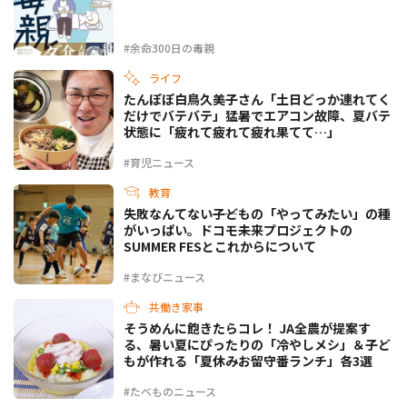
#余命300日の毒親
ライフ
たんぽぽ白鳥久美子さん「土日どっか連れてく
だけでバテバテ」猛暑でエアコン故障、夏バテ
状態に「疲れて疲れて疲れ果てて…」
#育児ニュース
教育
失敗なんてない――子どもの「やってみたい」の種
がいっぱい。ドコモ未来プロジェクトの
SUMMER FESとこれからについて
#まなびニュース
共働き家事
そうめんに飽きたらコレ！ JA全農が提案す
る、暑い夏にぴったりの「冷やしメシ」＆子ど
もが作れる「夏休みお留守番ランチ」各3選
#たべものニュース