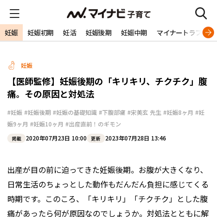
妊娠
妊娠初期
妊活
妊娠後期
妊娠中期
マイナートラブル
妊娠
【医師監修】妊娠後期の「キリキリ、チクチク」腹
痛。その原因と対処法
#妊娠
#妊娠後期
#妊娠の基礎知識
#下腹部痛
#宋美玄 先生
#妊娠8ヶ月
#妊
娠9ヶ月
#妊娠10ヶ月
#出産直前！のギモン
2020年07月23日 10:00
2023年07月28日 13:46
掲載
更新
出産が目の前に迫ってきた妊娠後期。お腹が大きくなり、
日常生活のちょっとした動作もだんだん負担に感じてくる
時期です。このころ、「キリキリ」「チクチク」とした腹
痛があったら何が原因なのでしょうか。対処法とともに解