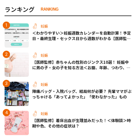
ランキング
RANKING
妊娠
＜わかりやすい＞妊娠週数カレンダーを自動計算！予定
日・最終生理・セックス日から週数がわかる【医師監
修】
妊娠
【医師監修】赤ちゃんの性別のジンクス10選！ 妊娠中
に男の子・女の子を知る方法＜お腹、年齢、つわり、胎
動など＞
妊娠
陣痛バッグ・入院バッグ、結局何が必要？ 先輩ママがぶ
っちゃける「あってよかった」「使わなかった」もの
妊娠
【医師監修】着床出血が生理並みだった！＜体験談＞時
期や色、その他の症状は？