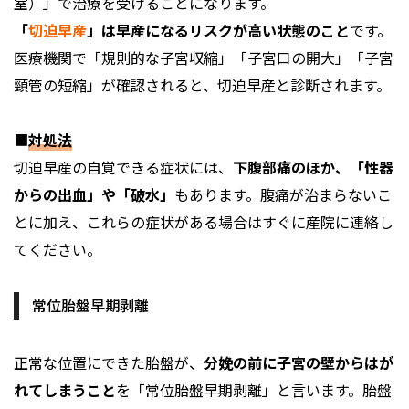
室）」で治療を受けることになります。
「
切迫早産
」は早産になるリスクが高い状態のこと
です。
医療機関で「規則的な子宮収縮」「子宮口の開大」「子宮
頸管の短縮」が確認されると、切迫早産と診断されます。
■
対処法
切迫早産の自覚できる症状には、
下腹部痛のほか、「性器
からの出血」や「破水」
もあります。腹痛が治まらないこ
とに加え、これらの症状がある場合はすぐに産院に連絡し
てください。
常位胎盤早期剥離
正常な位置にできた胎盤が、
分娩の前に子宮の壁からはが
れてしまうこと
を「常位胎盤早期剥離」と言います。胎盤