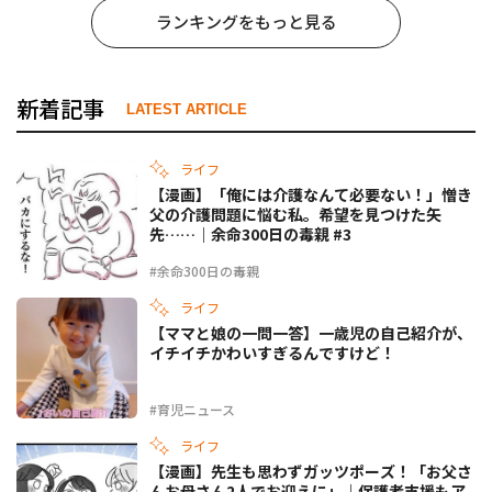
ランキングをもっと見る
新着記事
LATEST ARTICLE
ライフ
【漫画】「俺には介護なんて必要ない！」憎き
父の介護問題に悩む私。希望を見つけた矢
先……｜余命300日の毒親 #3
#余命300日の毒親
ライフ
【ママと娘の一問一答】一歳児の自己紹介が、
イチイチかわいすぎるんですけど！
#育児ニュース
ライフ
【漫画】先生も思わずガッツポーズ！「お父さ
んお母さん2人でお迎えに」｜保護者支援もア