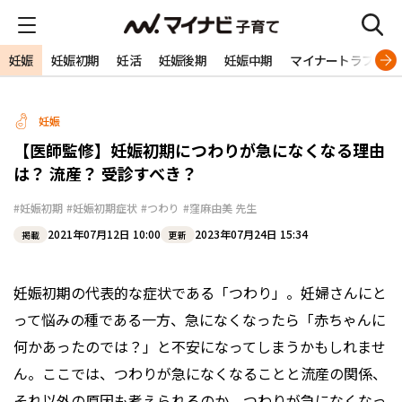
妊娠
妊娠初期
妊活
妊娠後期
妊娠中期
マイナートラブル
妊娠
【医師監修】妊娠初期につわりが急になくなる理由
は？ 流産？ 受診すべき？
#妊娠初期
#妊娠初期症状
#つわり
#窪麻由美 先生
2021年07月12日 10:00
2023年07月24日 15:34
掲載
更新
妊娠初期の代表的な症状である「つわり」。妊婦さんにと
って悩みの種である一方、急になくなったら「赤ちゃんに
何かあったのでは？」と不安になってしまうかもしれませ
ん。ここでは、つわりが急になくなることと流産の関係、
それ以外の原因も考えられるのか、つわりが急になくなっ