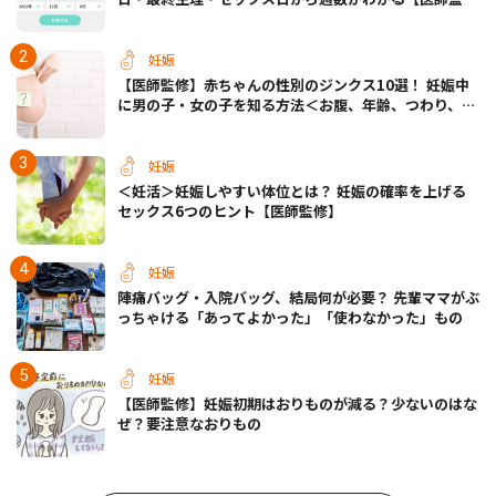
修】
妊娠
【医師監修】赤ちゃんの性別のジンクス10選！ 妊娠中
に男の子・女の子を知る方法＜お腹、年齢、つわり、胎
動など＞
妊娠
＜妊活＞妊娠しやすい体位とは？ 妊娠の確率を上げる
セックス6つのヒント【医師監修】
妊娠
陣痛バッグ・入院バッグ、結局何が必要？ 先輩ママがぶ
っちゃける「あってよかった」「使わなかった」もの
妊娠
【医師監修】妊娠初期はおりものが減る？少ないのはな
ぜ？要注意なおりもの