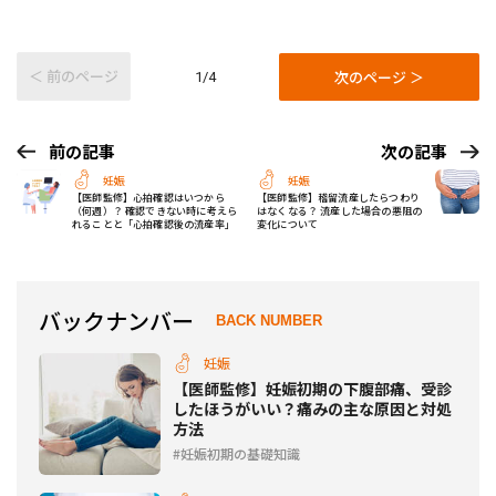
＜ 前のページ
次のページ ＞
1/4
前の記事
次の記事
妊娠
妊娠
【医師監修】心拍確認はいつから
【医師監修】稽留流産したらつわり
（何週）？ 確認できない時に考えら
はなくなる？ 流産した場合の悪阻の
れることと「心拍確認後の流産率」
変化について
バックナンバー
BACK NUMBER
妊娠
【医師監修】妊娠初期の下腹部痛、受診
したほうがいい？痛みの主な原因と対処
方法
妊娠初期の基礎知識