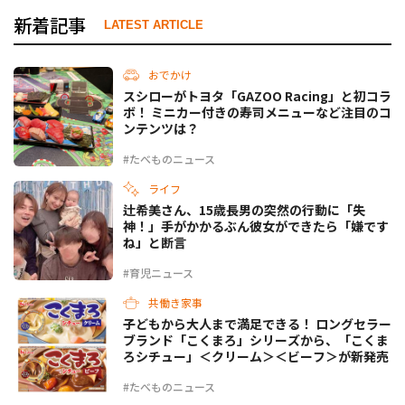
新着記事
LATEST ARTICLE
おでかけ
スシローがトヨタ「GAZOO Racing」と初コラ
ボ！ ミニカー付きの寿司メニューなど注目のコ
ンテンツは？
#たべものニュース
ライフ
辻希美さん、15歳長男の突然の行動に「失
神！」手がかかるぶん彼女ができたら「嫌です
ね」と断言
#育児ニュース
共働き家事
子どもから大人まで満足できる！ ロングセラー
ブランド「こくまろ」シリーズから、「こくま
ろシチュー」＜クリーム＞＜ビーフ＞が新発売
#たべものニュース