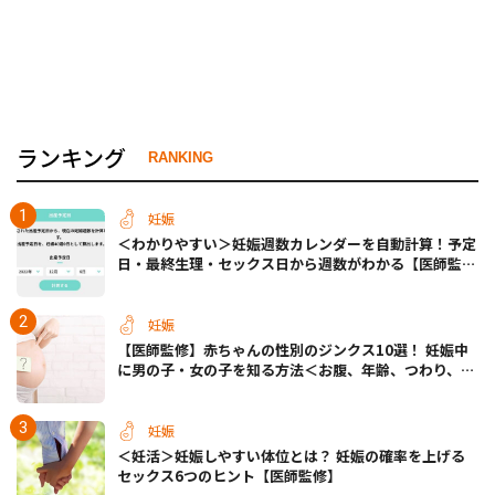
ランキング
RANKING
妊娠
＜わかりやすい＞妊娠週数カレンダーを自動計算！予定
日・最終生理・セックス日から週数がわかる【医師監
修】
妊娠
【医師監修】赤ちゃんの性別のジンクス10選！ 妊娠中
に男の子・女の子を知る方法＜お腹、年齢、つわり、胎
動など＞
妊娠
＜妊活＞妊娠しやすい体位とは？ 妊娠の確率を上げる
セックス6つのヒント【医師監修】