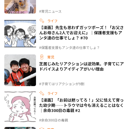
#育児ニュース
ライフ
【漫画】先生も思わずガッツポーズ！「お父さ
んお母さん2人でお迎えに」｜保護者支援もア
ンタ達の仕事でしょ？ #70
#保護者支援もアンタ達の仕事でしょ？
育児
芝居じみたリアクションは逆効果。子育てにア
ドバイスよりアイディアがいい理由
#子育てはリアクションが9割
ライフ
【漫画】「お前は黙ってろ！」父に怯えて育っ
た幼少期……トラウマは今も消えることはなく
｜余命300日の毒親 #2
#余命300日の毒親