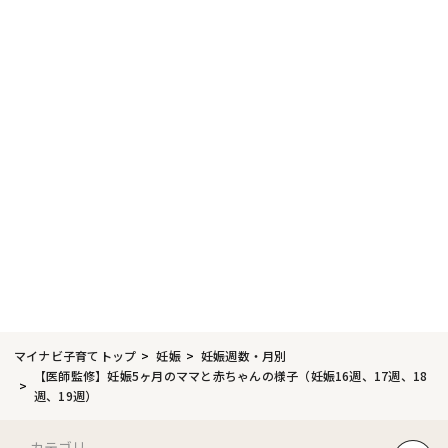
マイナビ子育てトップ
妊娠
妊娠週数・月別
【医師監修】妊娠5ヶ月のママと赤ちゃんの様子（妊娠16週、17週、18
週、19週）
カテゴリ