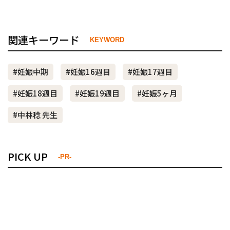
関連キーワード
KEYWORD
#妊娠中期
#妊娠16週目
#妊娠17週目
#妊娠18週目
#妊娠19週目
#妊娠5ヶ月
#中林稔 先生
PICK UP
-PR-