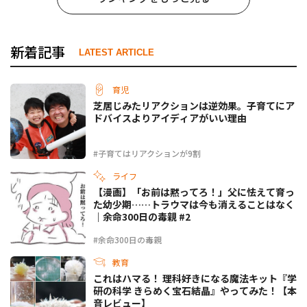
新着記事
LATEST ARTICLE
育児
芝居じみたリアクションは逆効果。子育てにア
ドバイスよりアイディアがいい理由
#子育てはリアクションが9割
ライフ
【漫画】「お前は黙ってろ！」父に怯えて育っ
た幼少期……トラウマは今も消えることはなく
｜余命300日の毒親 #2
#余命300日の毒親
教育
これはハマる！ 理科好きになる魔法キット『学
研の科学 きらめく宝石結晶』やってみた！【本
音レビュー】