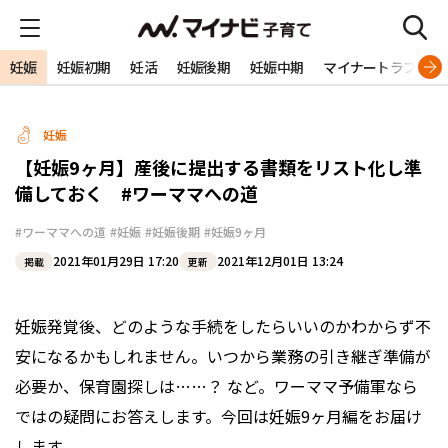
妊娠
妊娠初期
妊活
妊娠後期
妊娠中期
マイナートラブル
妊娠
【妊娠9ヶ月】産後に提出する書類をリスト化し準
備しておく #ワーママへの道
#ワーママへの道
#妊娠
#妊娠後期
#妊娠9ヶ月
2021年01月29日 17:20
2021年12月01日 13:24
掲載
更新
妊娠発覚後、どのような手続をしたらいいのかわからず不
安になるかもしれません。いつから業務の引き継ぎ準備が
必要か、保育園探しは……？ など。ワーママ予備軍なら
ではの疑問にお答えします。今回は妊娠9ヶ月編をお届け
します。