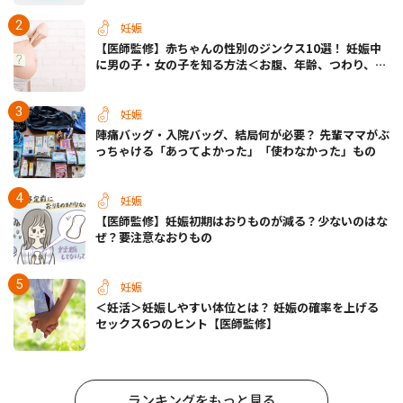
妊娠
【医師監修】赤ちゃんの性別のジンクス10選！ 妊娠中
に男の子・女の子を知る方法＜お腹、年齢、つわり、胎
動など＞
妊娠
陣痛バッグ・入院バッグ、結局何が必要？ 先輩ママがぶ
っちゃける「あってよかった」「使わなかった」もの
妊娠
【医師監修】妊娠初期はおりものが減る？少ないのはな
ぜ？要注意なおりもの
妊娠
＜妊活＞妊娠しやすい体位とは？ 妊娠の確率を上げる
セックス6つのヒント【医師監修】
ランキングをもっと見る