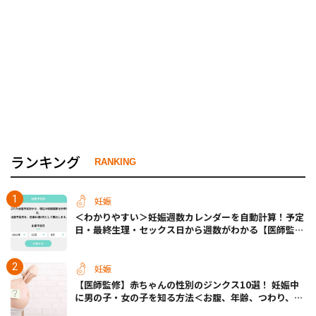
ランキング
RANKING
妊娠
＜わかりやすい＞妊娠週数カレンダーを自動計算！予定
日・最終生理・セックス日から週数がわかる【医師監
修】
妊娠
【医師監修】赤ちゃんの性別のジンクス10選！ 妊娠中
に男の子・女の子を知る方法＜お腹、年齢、つわり、胎
動など＞