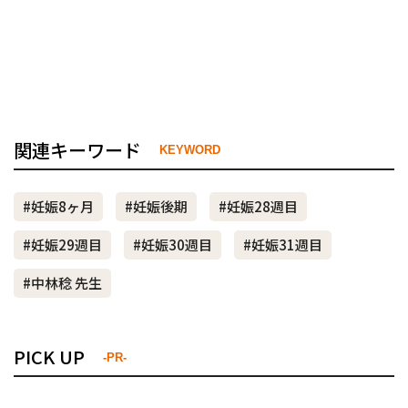
関連キーワード
KEYWORD
#妊娠8ヶ月
#妊娠後期
#妊娠28週目
#妊娠29週目
#妊娠30週目
#妊娠31週目
#中林稔 先生
PICK UP
-PR-