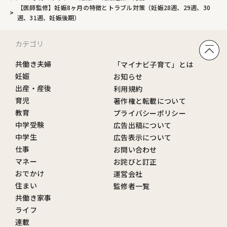
【医師監修】妊娠8ヶ月の特徴とトラブル対策（妊娠28週、29週、30
週、31週、妊娠後期）
カテゴリ
共働き夫婦
「マイナビ子育て」とは
妊娠
お知らせ
出産・産後
利用規約
育児
著作権と転載について
教育
プライバシーポリシー
中学受験
広告出稿について
中学生
広告表示について
仕事
お問い合わせ
マネー
お詫びと訂正
おでかけ
運営会社
住まい
監修者一覧
共働き家事
ライフ
連載