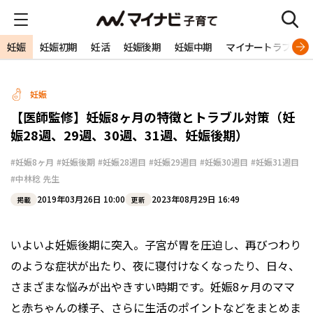
妊娠
妊娠初期
妊活
妊娠後期
妊娠中期
マイナートラブル
妊娠
【医師監修】妊娠8ヶ月の特徴とトラブル対策（妊
娠28週、29週、30週、31週、妊娠後期）
#妊娠8ヶ月
#妊娠後期
#妊娠28週目
#妊娠29週目
#妊娠30週目
#妊娠31週目
#中林稔 先生
2019年03月26日 10:00
2023年08月29日 16:49
掲載
更新
いよいよ妊娠後期に突入。子宮が胃を圧迫し、再びつわり
のような症状が出たり、夜に寝付けなくなったり、日々、
さまざまな悩みが出やきすい時期です。妊娠8ヶ月のママ
と赤ちゃんの様子、さらに生活のポイントなどをまとめま