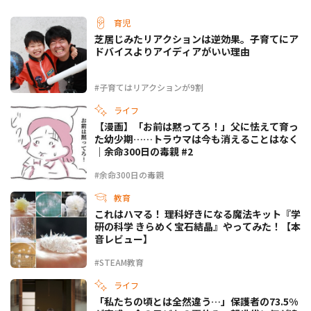
育児
芝居じみたリアクションは逆効果。子育てにア
ドバイスよりアイディアがいい理由
#子育てはリアクションが9割
ライフ
【漫画】「お前は黙ってろ！」父に怯えて育っ
た幼少期……トラウマは今も消えることはなく
｜余命300日の毒親 #2
#余命300日の毒親
教育
これはハマる！ 理科好きになる魔法キット『学
研の科学 きらめく宝石結晶』やってみた！【本
音レビュー】
#STEAM教育
ライフ
「私たちの頃とは全然違う…」保護者の73.5%