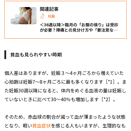
関連記事
妊娠
＜36週以降＞臨月の「お腹の張り」は受診
が必要？陣痛との見分け方や「要注意な症
状」を解説【医師監修】
貧血も見られやすい時期
個人差はありますが、妊娠３～4ヶ月ごろから増えていた
心拍数は妊娠7～8ヶ月ごろに最も多くなります［*1］。ま
た妊娠30週以降になると、体内をめぐる血液の量は妊娠し
ていないときに比べて30～40％も増加します［*2］。
そのため、赤血球の割合が減って血が薄まったような状態
となり、軽い
貧血症状
を感じる人もいますが、生理的なも