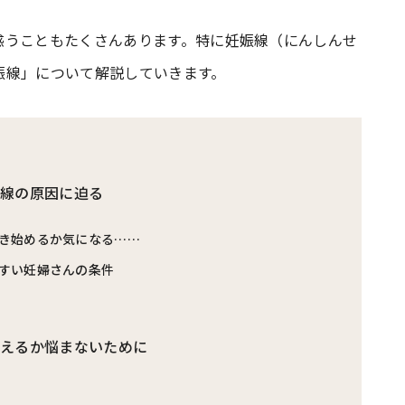
惑うこともたくさんあります。特に妊娠線（にんしんせ
#共働き夫婦のセブンルール
#共働
娠線」について解説していきます。
ビーニュース
#マタニティニュース
娠線の原因に迫る
き始めるか気になる……
すい妊婦さんの条件
消えるか悩まないために