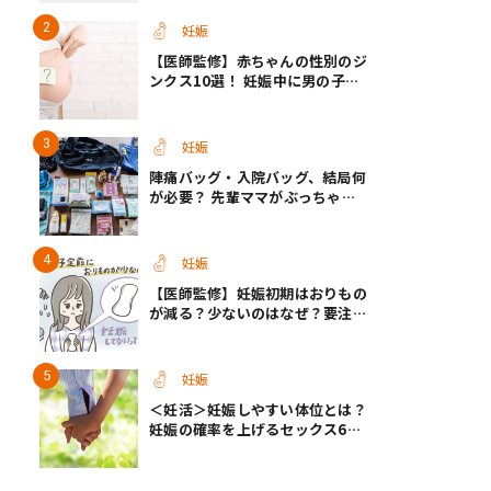
【医師監修】
妊娠
【医師監修】赤ちゃんの性別のジ
ンクス10選！ 妊娠中に男の子・
女の子を知る方法＜お腹、年齢、
つわり、胎動など＞
妊娠
陣痛バッグ・入院バッグ、結局何
が必要？ 先輩ママがぶっちゃけ
る「あってよかった」「使わなか
った」もの
妊娠
【医師監修】妊娠初期はおりもの
が減る？少ないのはなぜ？要注意
なおりもの
妊娠
＜妊活＞妊娠しやすい体位とは？
妊娠の確率を上げるセックス6つ
のヒント【医師監修】