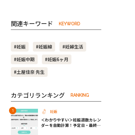
関連キーワード
KEYWORD
#妊娠
#妊娠線
#妊婦生活
#妊娠中期
#妊娠6ヶ月
#土屋佳奈 先生
カテゴリランキング
RANKING
妊娠
＜わかりやすい＞妊娠週数カレン
ダーを自動計算！予定日・最終生
理・セックス日から週数がわかる