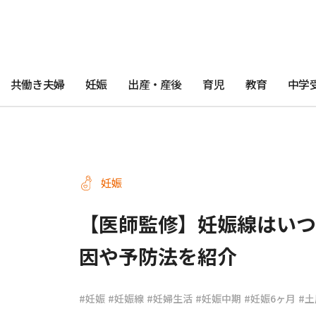
共働き夫婦
妊娠
出産・産後
育児
教育
中学
妊娠
【医師監修】妊娠線はいつ
因や予防法を紹介
#妊娠
#妊娠線
#妊婦生活
#妊娠中期
#妊娠6ヶ月
#土