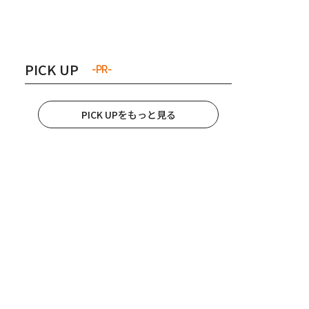
き夫婦
#産休
#育休
PICK UP
-PR-
PICK UPをもっと見る