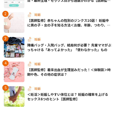
日・最終生理・セックス日から週数がわかる【医師監
修】
妊娠
【医師監修】赤ちゃんの性別のジンクス10選！ 妊娠中
に男の子・女の子を知る方法＜お腹、年齢、つわり、胎
動など＞
妊娠
陣痛バッグ・入院バッグ、結局何が必要？ 先輩ママがぶ
っちゃける「あってよかった」「使わなかった」もの
妊娠
【医師監修】着床出血が生理並みだった！＜体験談＞時
期や色、その他の症状は？
妊娠
＜妊活＞妊娠しやすい体位とは？ 妊娠の確率を上げる
セックス6つのヒント【医師監修】