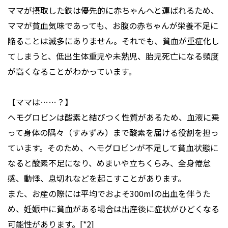
ママが摂取した鉄は優先的に赤ちゃんへと運ばれるため、
ママが貧血気味であっても、お腹の赤ちゃんが栄養不足に
陥ることは滅多にありません。それでも、貧血が重症化し
てしまうと、低出生体重児や未熟児、胎児死亡になる頻度
が高くなることがわかっています。
【ママは……？】
ヘモグロビンは酸素と結びつく性質があるため、血液に乗
って身体の隅々（すみずみ）まで酸素を届ける役割を担っ
ています。そのため、ヘモグロビンが不足して貧血状態に
なると酸素不足になり、めまいや立ちくらみ、全身倦怠
感、動悸、息切れなどを起こすことがあります。
また、お産の際には平均でおよそ300mlの出血を伴うた
め、妊娠中に貧血がある場合は出産後に症状がひどくなる
可能性があります。[*2]