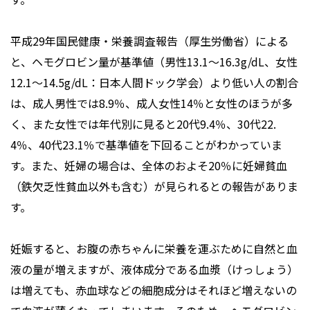
平成29年国民健康・栄養調査報告（厚生労働省）による
と、ヘモグロビン量が基準値（男性13.1～16.3g/dL、女性
12.1～14.5g/dL：日本人間ドック学会）より低い人の割合
は、成人男性では8.9％、成人女性14％と女性のほうが多
く、また女性では年代別に見ると20代9.4％、30代22.
4％、40代23.1％で基準値を下回ることがわかっていま
す。また、妊婦の場合は、全体のおよそ20％に妊婦貧血
（鉄欠乏性貧血以外も含む）が見られるとの報告がありま
す。
妊娠すると、お腹の赤ちゃんに栄養を運ぶために自然と血
液の量が増えますが、液体成分である血漿（けっしょう）
は増えても、赤血球などの細胞成分はそれほど増えないの