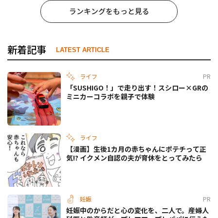
ランキングをもっと見る
新着記事
LATEST ARTICLE
ライフ
PR
「SUSHIGO！」で走り出す！スシロー×GRの
ミニカーコラボを親子で体験
ライフ
【漫画】生後1カ月の赤ちゃんにポテチって正
気!? イクメン自認の夫が育休をとってみたら
妊娠
PR
妊娠中のからだと心の変化を、二人で。産婦人