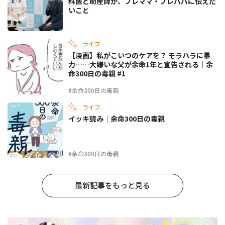
科医と助産師が、プレママ・プレパパに伝えた
いこと
ライフ
【漫画】私がこいつのケアを？ モラハラに暴
力……大嫌いな父が余命1年と宣告される｜余
命300日の毒親 #1
#余命300日の毒親
ライフ
イッキ読み｜余命300日の毒親
#余命300日の毒親
最新記事をもっと見る