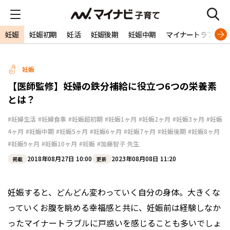
妊娠
妊娠初期
妊活
妊娠後期
妊娠中期
マイナートラブル
妊娠
【医師監修】妊婦の鉄分補給に役立つ6つの栄養素
とは？
#妊婦生活
#妊婦食事
#妊娠超初期
#妊娠1ヶ月
#妊娠2ヶ月
#妊娠3ヶ月
#妊娠
4ヶ月
#妊娠中期
#妊娠5ヶ月
#妊娠6ヶ月
#妊娠7ヶ月
#妊娠後期
#妊娠8ヶ月
#妊娠9ヶ月
#妊娠10ヶ月
#妊娠
#加藤智子 先生
2018年08月27日 10:00
2023年08月08日 11:20
掲載
更新
妊娠すると、どんどん変わっていく自分の身体。大きくな
っていくお腹を眺める幸福感と共に、妊娠前は経験しなか
ったマイナートラブルに戸惑いを感じることも多いでしょ