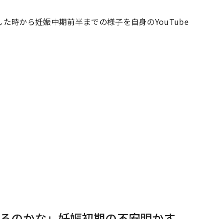
た時から妊娠中期前半までの様子を自身のYouTube
#共働き夫婦のセブンルール
#共働
ビーニュース
#マタニティニュース
るのかな」妊娠初期の不安明かす