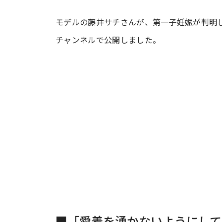
モデルの藤井サチさんが、第一子妊娠が判明し
#ワンオペ育児
#コミックエッセイ
チャンネルで公開しました。
#渡邊大地の令和的ワーパパ道
#ベ
■「愛着を湧かないようにして