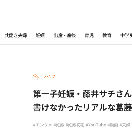
共働き夫婦
妊娠
出産・産後
育児
教育
中学
ライフ
第一子妊娠・藤井サチさん
書けなかったリアルな葛藤
#エンタメ
#妊娠
#妊娠初期
#YouTube
#動画
#夫婦