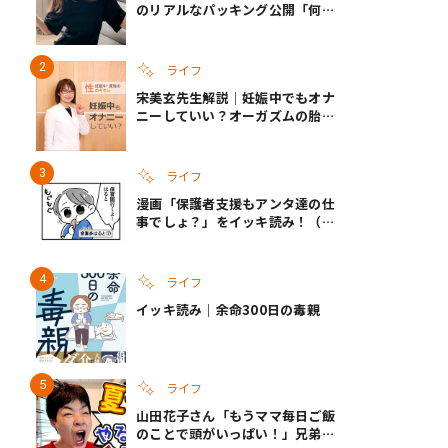
のリアルなパッキング公開「何が
あるかわからないから、人生」い
ざというときの備えも
ライフ
宋美玄先生解説｜妊娠中でもオナ
ニーしていい？オーガズムの胎児
への影響と3つの注意点
ライフ
漫画「保護者支援もアンタ達の仕
事でしょ？」をイッキ読み！（右
タップ＞で読める！）
ライフ
イッキ読み｜余命300日の毒親
ライフ
山田花子さん「もうママ毎日ご飯
のことで頭がいっぱい！」兄弟夏