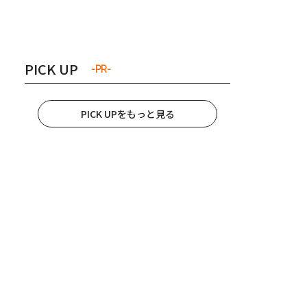
き夫婦
#産休
#育休
PICK UP
-PR-
PICK UPをもっと見る