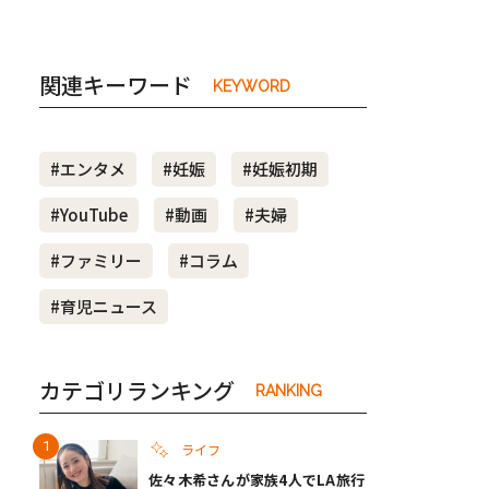
関連キーワード
KEYWORD
#エンタメ
#妊娠
#妊娠初期
#YouTube
#動画
#夫婦
#ファミリー
#コラム
#育児ニュース
カテゴリランキング
RANKING
ライフ
佐々木希さんが家族4人でLA旅行