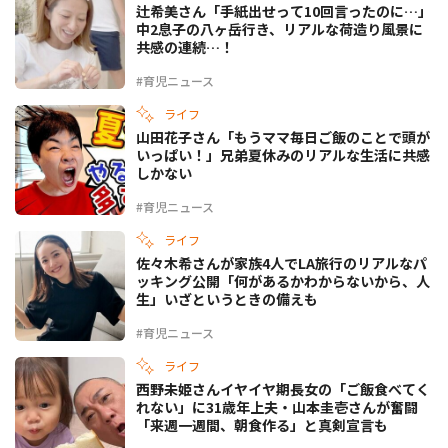
辻希美さん「手紙出せって10回言ったのに…」
中2息子の八ヶ岳行き、リアルな荷造り風景に
共感の連続…！
#育児ニュース
ライフ
山田花子さん「もうママ毎日ご飯のことで頭が
いっぱい！」兄弟夏休みのリアルな生活に共感
しかない
#育児ニュース
ライフ
佐々木希さんが家族4人でLA旅行のリアルなパ
ッキング公開「何があるかわからないから、人
生」いざというときの備えも
#育児ニュース
ライフ
西野未姫さんイヤイヤ期長女の「ご飯食べてく
れない」に31歳年上夫・山本圭壱さんが奮闘
「来週一週間、朝食作る」と真剣宣言も