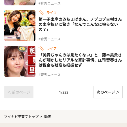
#育児ニュース
ライフ
第一子出産のみちょぱさん、ノブコブ吉村さん
の出産祝いに驚き「なんでこんなに被らない
の？」
#育児ニュース
ライフ
「美貴ちゃんのは見たくない」と…藤本美貴さ
んが明かしたリアルな家計事情、庄司智春さん
は税金も残高も把握せず
#育児ニュース
＜ 前のページ
次のページ ＞
1/222
マイナビ子育てトップ
動画