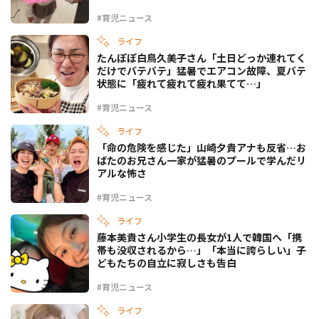
#育児ニュース
ライフ
たんぽぽ白鳥久美子さん「土日どっか連れてく
だけでバテバテ」猛暑でエアコン故障、夏バテ
状態に「疲れて疲れて疲れ果てて…」
#育児ニュース
ライフ
「命の危険を感じた」山崎夕貴アナも反省…お
ばたのお兄さん一家が猛暑のプールで学んだリ
アルな怖さ
#育児ニュース
ライフ
藤本美貴さん小学生の長女が1人で韓国へ「携
帯も没収されるから…」「本当に誇らしい」子
どもたちの自立に寂しさも告白
#育児ニュース
ライフ