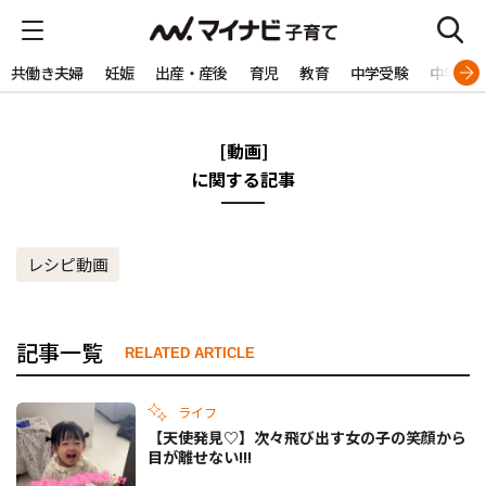
共働き夫婦
妊娠
出産・産後
育児
教育
中学受験
中学生
[動画]
に関する記事
レシピ動画
記事一覧
RELATED ARTICLE
ライフ
【天使発見♡】次々飛び出す女の子の笑顔から
目が離せない!!!