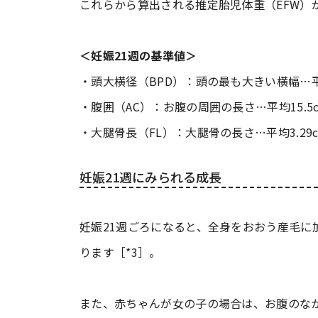
これらから算出される推定胎児体重（EFW）
＜妊娠21週の基準値＞
・頭大横径（BPD）：頭の最も大きい横幅…平均
・腹囲（AC）：お腹の周囲の長さ…平均15.5
・大腿骨長（FL）：大腿骨の長さ…平均3.29
妊娠21週にみられる成長
妊娠21週ごろになると、全身をおおう産毛に
ります［*3］。
また、赤ちゃんが女の子の場合は、お腹のな