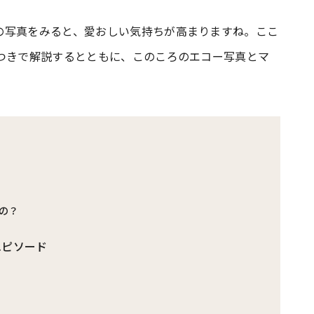
の写真をみると、愛おしい気持ちが高まりますね。ここ
#共働き夫婦のセブンルール
#共働
トつきで解説するとともに、このころのエコー写真とマ
ビーニュース
#マタニティニュース
の？
エピソード