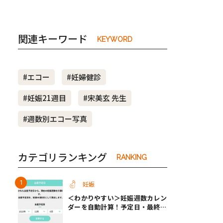
関連キーワード
KEYWORD
#エコー
#妊婦健診
#妊娠21週目
#宋美玄 先生
#週数別エコー写真
カテゴリランキング
RANKING
妊娠
＜わかりやすい＞妊娠週数カレン
ダーを自動計算！予定日・最終生
理・セックス日から週数がわかる