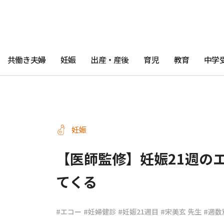
共働き夫婦
妊娠
出産・産後
育児
教育
中学
妊娠
【医師監修】妊娠21週の
てくる
#エコー
#妊婦健診
#妊娠21週目
#宋美玄 先生
#週数