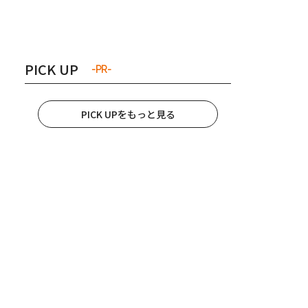
き夫婦
#産休
#育休
PICK UP
-PR-
PICK UPをもっと見る