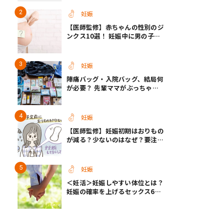
【医師監修】
妊娠
【医師監修】赤ちゃんの性別のジ
ンクス10選！ 妊娠中に男の子・
女の子を知る方法＜お腹、年齢、
つわり、胎動など＞
妊娠
陣痛バッグ・入院バッグ、結局何
が必要？ 先輩ママがぶっちゃけ
る「あってよかった」「使わなか
った」もの
妊娠
【医師監修】妊娠初期はおりもの
が減る？少ないのはなぜ？要注意
なおりもの
妊娠
＜妊活＞妊娠しやすい体位とは？
妊娠の確率を上げるセックス6つ
のヒント【医師監修】