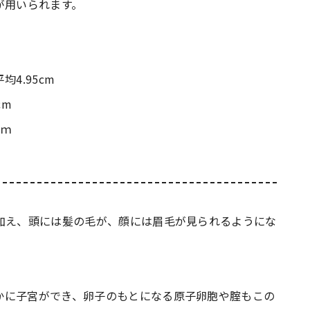
が用いられます。
4.95cm
cm
cｍ
加え、頭には髪の毛が、顔には眉毛が見られるようにな
かに子宮ができ、卵子のもとになる原子卵胞や腟もこの