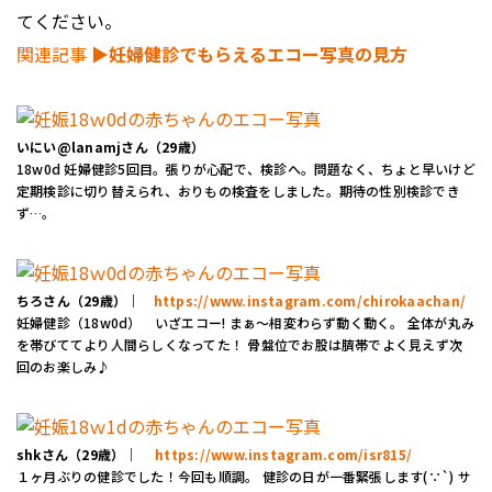
てください。
関連記事
▶︎妊婦健診でもらえるエコー写真の見方
いにい@lanamjさん（29歳）
18w0d 妊婦健診5回目。張りが心配で、検診へ。問題なく、ちょと早いけど
定期検診に切り替えられ、おりもの検査をしました。期待の性別検診でき
ず…。
ちろさん（29歳）｜
https://www.instagram.com/chirokaachan/
妊婦健診（18w0d） いざエコー! まぁ～相変わらず動く動く。 全体が丸み
を帯びててより人間らしくなってた！ 骨盤位でお股は臍帯でよく見えず次
回のお楽しみ♪
shkさん（29歳）｜
https://www.instagram.com/isr815/
１ヶ月ぶりの健診でした！今回も順調。 健診の日が一番緊張します(∵`) サ