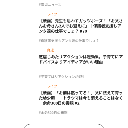
#育児ニュース
ライフ
【漫画】先生も思わずガッツポーズ！「お父さ
んお母さん2人でお迎えに」｜保護者支援もア
ンタ達の仕事でしょ？ #70
#保護者支援もアンタ達の仕事でしょ？
育児
芝居じみたリアクションは逆効果。子育てにア
ドバイスよりアイディアがいい理由
#子育てはリアクションが9割
ライフ
【漫画】「お前は黙ってろ！」父に怯えて育っ
た幼少期……トラウマは今も消えることはなく
｜余命300日の毒親 #2
#余命300日の毒親