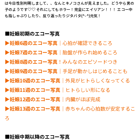
は今日性別判明しまして、、なんとキノコさんが見えました。どうやら男の
子のようです♡♡ それにしてもホラー！完全にエイリアン！！！ エコー中
も指しゃぶりしたり、反り返ったりジタバタ(^-^)元気！
■妊娠初期のエコー写真
▶︎妊娠6週のエコー写真
｜心拍が確認できるころ
▶︎妊娠7週のエコー写真
｜胎盤が作られ始めるころ
▶︎妊娠8週のエコー写真
！みんなのエピソードつき
▶︎妊娠9週のエコー写真
｜手足が動かしはじめることも
▶︎妊娠10週のエコー写真
｜外見がヒトらしくなってくる
▶︎妊娠11週のエコー写真
｜ヒトらしい形になる
▶︎妊娠12週のエコー写真
｜内臓がほぼ完成
▶︎妊娠13週のエコー写真
｜赤ちゃんの心拍数が安定するこ
ろ
■妊娠中期以降のエコー写真