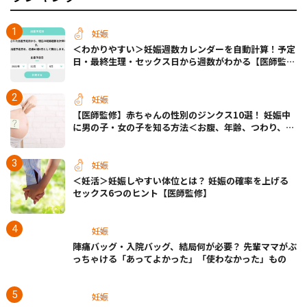
妊娠
＜わかりやすい＞妊娠週数カレンダーを自動計算！予定
日・最終生理・セックス日から週数がわかる【医師監
修】
妊娠
【医師監修】赤ちゃんの性別のジンクス10選！ 妊娠中
に男の子・女の子を知る方法＜お腹、年齢、つわり、胎
動など＞
妊娠
＜妊活＞妊娠しやすい体位とは？ 妊娠の確率を上げる
セックス6つのヒント【医師監修】
妊娠
陣痛バッグ・入院バッグ、結局何が必要？ 先輩ママがぶ
っちゃける「あってよかった」「使わなかった」もの
妊娠