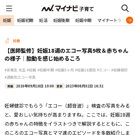
妊娠
妊娠初期
妊活
妊娠後期
妊娠中期
マイナートラブル
妊娠
【医師監修】妊娠18週のエコー写真9枚＆赤ちゃん
の様子｜胎動を感じ始めるころ
#宋美玄 先生
#妊娠
#妊娠中期
#妊娠5ヶ月
#妊娠18週目
#エコー
#妊婦健診
#週数別エコー写真
2020年09月18日 10:00
2023年08月02日 16:32
掲載
更新
妊婦健診でもらう「エコー（超音波）」検査の写真をみる
と、愛おしい気持ちが高まりますね。ここでは、妊娠18週
の赤ちゃんの特徴をイラストつきで解説するとともに、こ
のころのエコー写真とママ達のエピソードを多数紹介しま