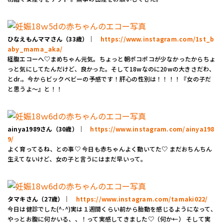
ひなえもんママさん（33歳）｜
https://www.instagram.com/1st_b
aby_mama_aka/
経腹エコーへ♡まめちゃん元気。ちょっと朝ポコポコが少なかったからちょ
っと気にしてたんだけど、良かった。そして18wなのに20wの大きさだわ、
とdr.。今からビックベビーの予感です！肝心の性別は！！！！『女の子だ
と思うよ〜』と！！
ainya1989さん（30歳）｜
https://www.instagram.com/ainya198
9/
よく育ってるね、との事♡ 今日も赤ちゃんよく動いてた♡ まだおちんちん
生えてないけど、女の子と言うにはまだ早いって。
タマキさん（27歳）｜
https://www.instagram.com/tamaki022/
今日は健診でした(^-^)実は１週間くらい前から胎動を感じるようになって、
やっとお腹に何かいる、、！って実感してきました♡（何か←） そして実