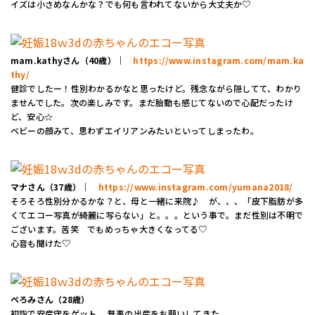
イズは小さめなんかな？でも何も言われてないから大丈夫か♡
mam.kathyさん（40歳）｜
https://www.instagram.com/mam.ka
thy/
健診でしたー！性別わかるかなと思ったけど。残念ながら隠してて、わかり
ませんでした。次の楽しみです。まだ胎動も感じてないので心配だったけ
ど、安心☆
ベビーの顔みて、思わずエイリアンみたいといってしまったわ。
マナさん（37歳）｜
https://www.instagram.com/yumana2018/
そろそろ性別分かるかな？と、母と一緒に来院♪ が、、、「皮下脂肪が多
くてエコー写真が綺麗に写らない」と。。。という事で。まだ性別は不明で
ございます。苦笑 でもめっちゃ大きくなってる♡
心音も聞けた♡
ぺろみさん（28歳）
初詣で安産守をゲット 。無事の出産をお願いしてきた。