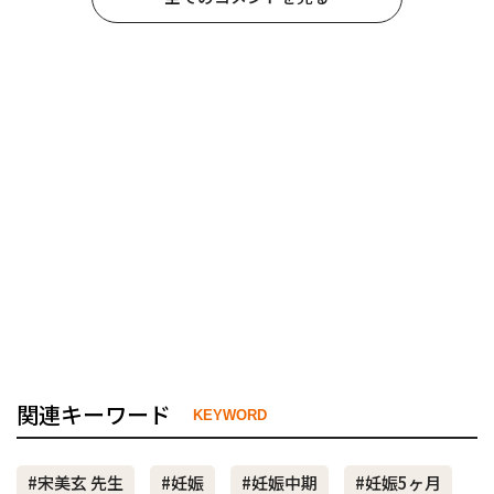
関連キーワード
KEYWORD
#宋美玄 先生
#妊娠
#妊娠中期
#妊娠5ヶ月