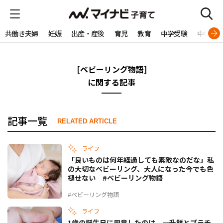
共働き夫婦
妊娠
出産・産後
育児
教育
中学受験
中学生
[ベビーリング物語]
に関する記事
記事一覧
RELATED ARTICLE
ライフ
「良いものは何年経過しても素敵なのだな」私
の大切なベビーリング、大人になった今でも色
褪せない #ベビーリング物語
#ベビーリング物語
ライフ
1歳の誕生日に用意したのは、一升餅とプラチ