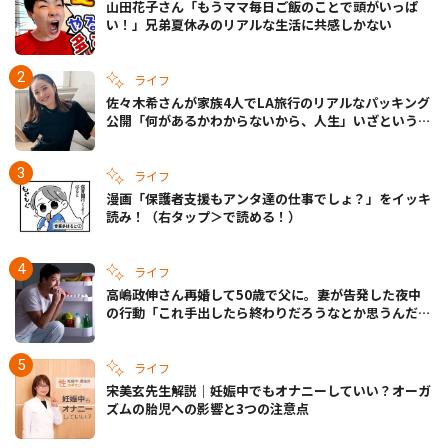
山田花子さん「もうママ毎日ご飯のことで頭がいっぱ
い！」兄弟夏休みのリアルな生活に共感しかない
ライフ
佐々木希さんが家族4人でLA旅行のリアルなパッキング
公開「何があるかわからないから、人生」いざというと
きの備えも
ライフ
漫画「保護者支援もアンタ達の仕事でしょ？」をイッキ
読み！（右タップ＞で読める！）
ライフ
高嶋政伸さん再婚して50歳で父に。妻が告発した夜中
の行動「これ手出したら終わりだろうなとか思うんだけ
ども……」
ライフ
宋美玄先生解説｜妊娠中でもオナニーしていい？オーガ
ズムの胎児への影響と3つの注意点