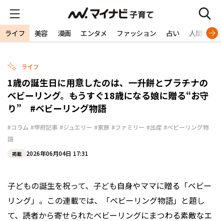
ライフ
美容
漫画
エンタメ
ファッション
占い
人間関係
ライフ
1歳の誕生日に用意したのは、一升餅とプラチナの
ベビーリング。もうすぐ18歳になる娘に贈る“お守
り” #ベビーリング物語
#コラム
#甲府記事
#ジュエリー
#家族
#ファミリー
#出産
#ベビーリング物
語
2026年06月04日 17:31
掲載
子どもの誕生を祝って、子ども自身やママに贈る「ベビー
リング」。この連載では、「ベビーリング物語」と題し
て、読者から寄せられたベビーリングにまつわる素敵なエ