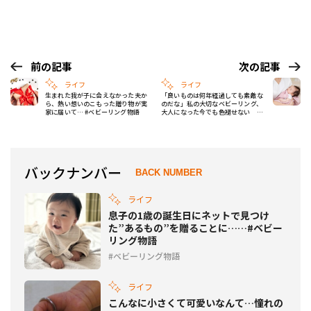
前の記事
次の記事
ライフ
ライフ
生まれた我が子に会えなかった夫か
「良いものは何年経過しても素敵な
ら、熱い想いのこもった贈り物が実
のだな」私の大切なベビーリング、
家に届いて… #ベビーリング物語
大人になった今でも色褪せない #
ベビーリング物語
バックナンバー
BACK NUMBER
ライフ
息子の1歳の誕生日にネットで見つけ
た”あるもの”を贈ることに……#ベビー
リング物語
ベビーリング物語
ライフ
こんなに小さくて可愛いなんて…憧れの