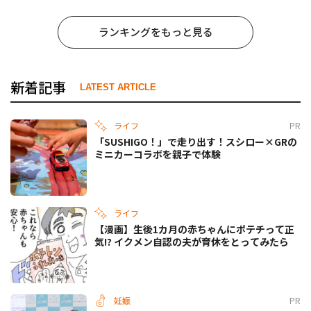
ランキングをもっと見る
新着記事
LATEST ARTICLE
ライフ
PR
「SUSHIGO！」で走り出す！スシロー×GRの
ミニカーコラボを親子で体験
ライフ
【漫画】生後1カ月の赤ちゃんにポテチって正
気!? イクメン自認の夫が育休をとってみたら
妊娠
PR