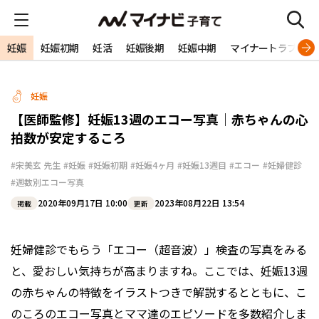
妊娠
妊娠初期
妊活
妊娠後期
妊娠中期
マイナートラブル
妊娠
【医師監修】妊娠13週のエコー写真｜赤ちゃんの心
拍数が安定するころ
#宋美玄 先生
#妊娠
#妊娠初期
#妊娠4ヶ月
#妊娠13週目
#エコー
#妊婦健診
#週数別エコー写真
2020年09月17日 10:00
2023年08月22日 13:54
掲載
更新
妊婦健診でもらう「エコー（超音波）」検査の写真をみる
と、愛おしい気持ちが高まりますね。ここでは、妊娠13週
の赤ちゃんの特徴をイラストつきで解説するとともに、こ
のころのエコー写真とママ達のエピソードを多数紹介しま