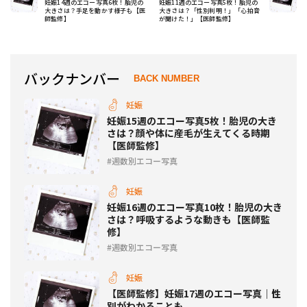
妊娠14週のエコー写真6枚！胎児の
妊娠11週のエコー写真5枚！胎児の
大きさは？手足を動かす様子も【医
大きさは？「性別判明！」「心拍音
師監修】
が聞けた！」【医師監修】
バックナンバー
BACK NUMBER
妊娠
妊娠15週のエコー写真5枚！胎児の大き
さは？顔や体に産毛が生えてくる時期
【医師監修】
週数別エコー写真
妊娠
妊娠16週のエコー写真10枚！胎児の大き
さは？呼吸するような動きも【医師監
修】
週数別エコー写真
妊娠
【医師監修】妊娠17週のエコー写真｜性
別がわかることも