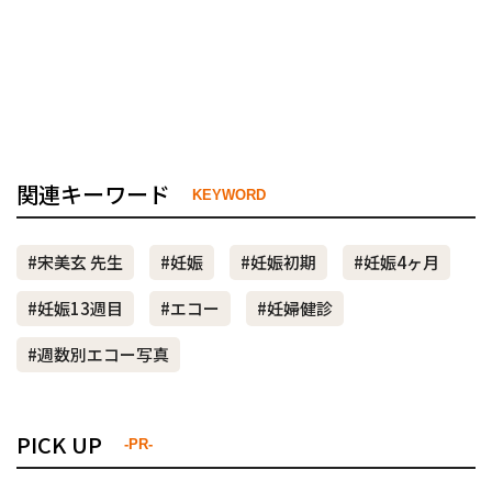
関連キーワード
KEYWORD
#宋美玄 先生
#妊娠
#妊娠初期
#妊娠4ヶ月
#妊娠13週目
#エコー
#妊婦健診
#週数別エコー写真
PICK UP
-PR-